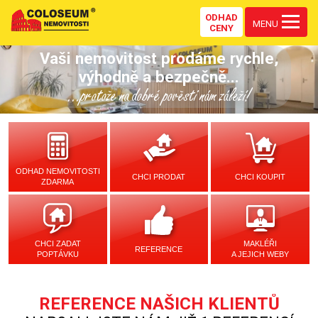
ODHAD
MENU
CENY
Vaši nemovitost prodáme rychle,
výhodně a bezpečně...
...protože na dobré pověsti nám záleží!
ODHAD NEMOVITOSTI
CHCI PRODAT
CHCI KOUPIT
ZDARMA
CHCI ZADAT
MAKLÉŘI
REFERENCE
POPTÁVKU
A JEJICH WEBY
REFERENCE NAŠICH KLIENTŮ