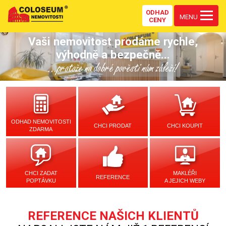
ODHAD
MENU
CENY
Vaši nemovitost prodáme rychle,
výhodně a bezpečně...
...protože na dobré pověsti nám záleží!
ODHAD NEMOVITOSTI
CHCI PRODAT
CHCI KOUPIT
ZDARMA
CHCI ZADAT
MAKLÉŘI
REFERENCE
POPTÁVKU
A JEJICH WEBY
REFERENCE NAŠICH KLIENTŮ