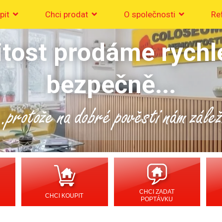
pit
Chci prodat
O společnosti
Re
tost prodáme rychl
bezpečně...
..protože na dobré pověsti nám zálež
CHCI ZADAT
CHCI KOUPIT
POPTÁVKU