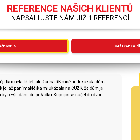
REFERENCE NAŠICH KLIENTŮ
NAPSALI JSTE NÁM JIŽ 1 REFERENCÍ
ečnosti >
Reference dl
ůj dům několik let, ale žádná RK mně nedokázala dům
ak je, až paní makléřka mi ukázala na ČÚZK, že dům je
 bylo vše dáno do pořádku. Kupující se našel do dvou