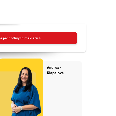
e jednotlivých makléřů >
Andrea -
Klapalová