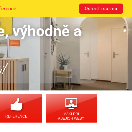
ference
Odhad zdarma
e, výhodně a
í!
MAKLÉŘI
REFERENCE
A JEJICH WEBY