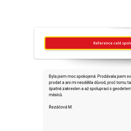
Reference celé spol
Byla jsem moc spokojená. Prodávala jsem sv
prodat a ani mi nesdělila důvod, proč tomu t
špatně zakreslen a až spoluprací s geodetem
měsíců.
Řezáčová M.