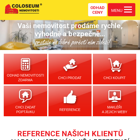
ODHAD
MENU
CENY
Vaši nemovitost prodáme rychle,
výhodně a bezpečně...
...protože na dobré pověsti nám záleží!
ODHAD NEMOVITOSTI
CHCI PRODAT
CHCI KOUPIT
ZDARMA
CHCI ZADAT
MAKLÉŘI
REFERENCE
POPTÁVKU
A JEJICH WEBY
REFERENCE NAŠICH KLIENTŮ