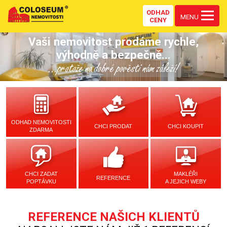
ODHAD
MENU
CENY
Vaši nemovitost prodáme rychle,
výhodně a bezpečně...
...protože na dobré pověsti nám záleží!
ODHAD NEMOVITOSTI
CHCI PRODAT
CHCI KOUPIT
ZDARMA
CHCI ZADAT
MAKLÉŘI
REFERENCE
POPTÁVKU
A JEJICH WEBY
REFERENCE NAŠICH KLIENTŮ