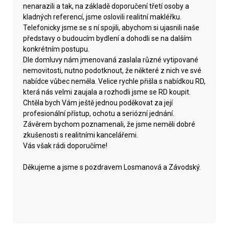
nenarazili a tak, na základě doporučení třetí osoby a
kladných referencí, jsme oslovili realitní makléřku.
Telefonicky jsme se s ní spojili, abychom si ujasnili naše
představy o budoucím bydlení a dohodli se na dalším
konkrétním postupu.
Dle domluvy nám jmenovaná zaslala různé vytipované
nemovitosti, nutno podotknout, že některé z nich ve své
nabídce vůbec neměla. Velice rychle přišla s nabídkou RD,
která nás velmi zaujala a rozhodli jsme se RD koupit.
Chtěla bych Vám ještě jednou poděkovat za její
profesionální přístup, ochotu a seriózní jednání.
Závěrem bychom poznamenali, že jsme neměli dobré
zkušenosti s realitními kancelářemi.
Vás však rádi doporučíme!
Děkujeme a jsme s pozdravem Losmanová a Závodský.