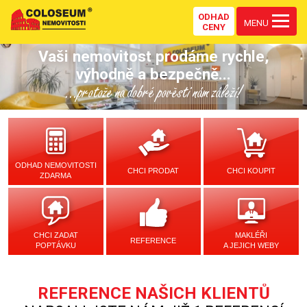
ODHAD
MENU
CENY
Vaši nemovitost prodáme rychle,
výhodně a bezpečně...
...protože na dobré pověsti nám záleží!
ODHAD NEMOVITOSTI
CHCI PRODAT
CHCI KOUPIT
ZDARMA
CHCI ZADAT
MAKLÉŘI
REFERENCE
POPTÁVKU
A JEJICH WEBY
REFERENCE NAŠICH KLIENTŮ