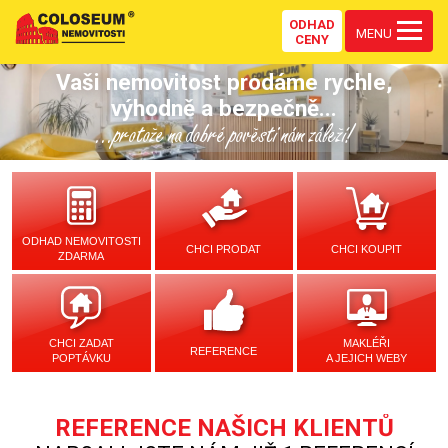
ODHAD
MENU
CENY
Vaši nemovitost prodáme rychle,
výhodně a bezpečně...
...protože na dobré pověsti nám záleží!
ODHAD NEMOVITOSTI
CHCI PRODAT
CHCI KOUPIT
ZDARMA
CHCI ZADAT
MAKLÉŘI
REFERENCE
POPTÁVKU
A JEJICH WEBY
REFERENCE NAŠICH KLIENTŮ