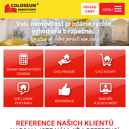
ODHAD
MENU
CENY
Vaši nemovitost prodáme rychle,
výhodně a bezpečně...
...protože na dobré pověsti nám záleží!
ODHAD NEMOVITOSTI
CHCI PRODAT
CHCI KOUPIT
ZDARMA
CHCI ZADAT
MAKLÉŘI
REFERENCE
POPTÁVKU
A JEJICH WEBY
REFERENCE NAŠICH KLIENTŮ