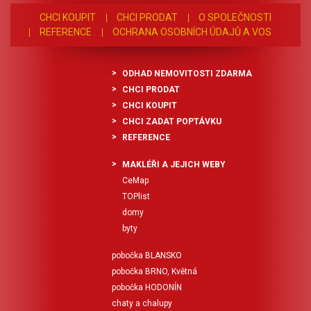
CHCI KOUPIT
CHCI PRODAT
O SPOLEČNOSTI
REFERENCE
OCHRANA OSOBNÍCH ÚDAJŮ A VOS
ODHAD NEMOVITOSTI ZDARMA
CHCI PRODAT
CHCI KOUPIT
CHCI ZADAT POPTÁVKU
REFERENCE
MAKLÉŘI A JEJICH WEBY
CeMap
TOPlist
domy
byty
pobočka BLANSKO
pobočka BRNO, Květná
pobočka HODONÍN
chaty a chalupy