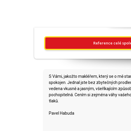
Reference celé spol
S Vámi, jakožto makléřem, který se o mě star
spokojen. Jednal jste bez zbytečných prodlen
vedena vkusně a jasným, všeříkajícím způso
pochopitelná. Cením si zejména váhy vašeho 
tlaků.
Pavel Habuda