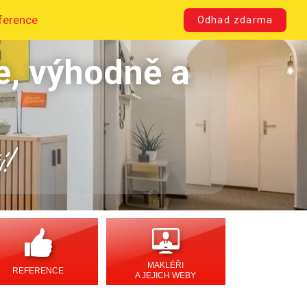
ference
Odhad zdarma
e, výhodně a
í!
MAKLÉŘI
REFERENCE
A JEJICH WEBY