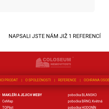
NAPSALI JSTE NÁM JIŽ 1 REFERENCÍ
HCI PRODAT
O SPOLEČNOSTI
REFERENCE
OCHRANA OSOB
MAKLÉŘI A JEJICH WEBY
pobočka BLANSKO
CeMap
pobočka BRNO, Květná
TOPlist
pobočka HODONÍN