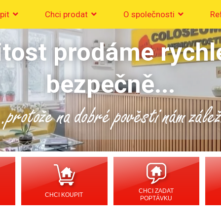
pit
Chci prodat
O společnosti
Re
tost prodáme rychl
bezpečně...
..protože na dobré pověsti nám zálež
CHCI ZADAT
CHCI KOUPIT
POPTÁVKU