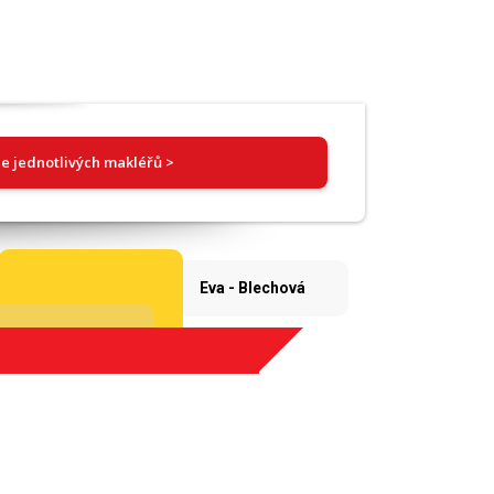
e jednotlivých makléřů >
Eva - Blechová