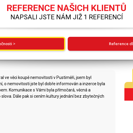
REFERENCE NAŠICH KLIENTŮ
NAPSALI JSTE NÁM JIŽ 1 REFERENCÍ
ečnosti >
Reference dl
al ve věci koupě nemovitosti v Pustiměři, jsem byl
í, o nemovitosti jste byl dobře informován a inzerce byla
bem. Komunikace s Vámi byla přímočará, věcná a
slova. Dále pak si cením kultury jednání bez zbytečných