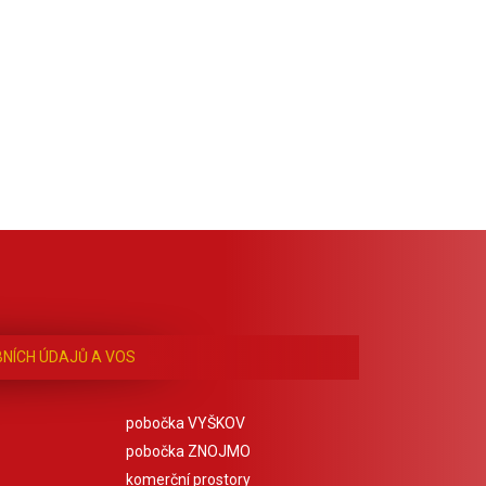
NÍCH ÚDAJŮ A VOS
pobočka VYŠKOV
pobočka ZNOJMO
komerční prostory