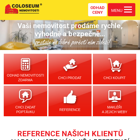
ODHAD
MENU
CENY
Vaši nemovitost prodáme rychle,
výhodně a bezpečně...
...protože na dobré pověsti nám záleží!
ODHAD NEMOVITOSTI
CHCI PRODAT
CHCI KOUPIT
ZDARMA
CHCI ZADAT
MAKLÉŘI
REFERENCE
POPTÁVKU
A JEJICH WEBY
REFERENCE NAŠICH KLIENTŮ