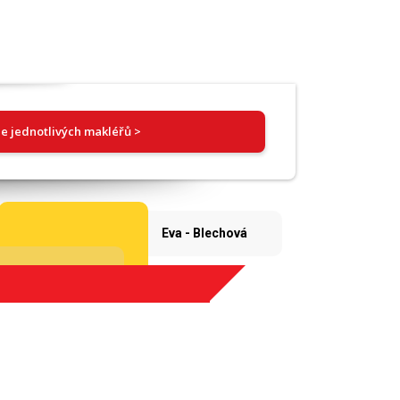
e jednotlivých makléřů >
Eva - Blechová