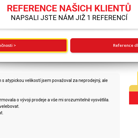
REFERENCE NAŠICH KLIENTŮ
NAPSALI JSTE NÁM JIŽ 1 REFERENCÍ
ečnosti >
Reference dl
 s atypickou velikostí jsem považoval za neprodejný, ale
ovala o vývoji prodeje a vše mi srozumitelně vysvětlila.
velebovat.
t.