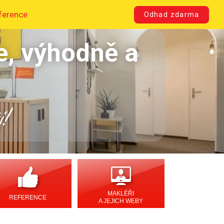
ference
Odhad zdarma
e, výhodně a
í!
MAKLÉŘI
REFERENCE
A JEJICH WEBY