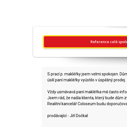
Reference celé spol
S prací p. makléřky jsem velmi spokojen. Dům
úsilí paní makléřky vyústilo v úspěšný prodej.
Vždy usměvavá paní makléřka mě často inform
Jsem rád, že našla klienta, který bude dům z
Realitní kancelář Coloseum budu doporučova
prodávající - Jiří Dočkal