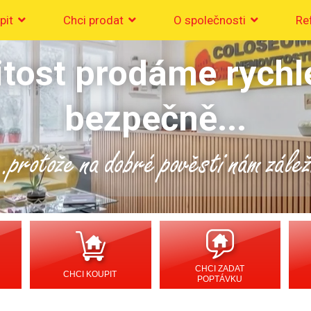
pit
Chci prodat
O společnosti
Re
tost prodáme rychl
bezpečně...
..protože na dobré pověsti nám zálež
CHCI ZADAT
CHCI KOUPIT
POPTÁVKU