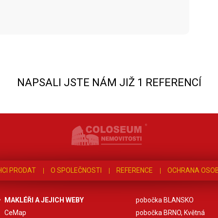
NAPSALI JSTE NÁM JIŽ 1 REFERENCÍ
HCI PRODAT
O SPOLEČNOSTI
REFERENCE
OCHRANA OSOB
MAKLÉŘI A JEJICH WEBY
pobočka BLANSKO
CeMap
pobočka BRNO, Květná