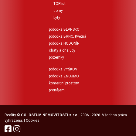
TOPlist
domy
byty
pobočka BLANSKO
pobočka BRNO, Květná
pobočka HODONÍN
chaty a chalupy
pozemky
pobočka VYŠKOV
pobočka ZNOJMO
komerční prostory
pronájem
Reality
©
COLOSEUM NEMOVITOSTI s.r.o.
, 2006 - 2026. Všechna práva
vyhrazena. |
Cookies