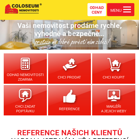
ODHAD
MENU
CENY
Vaši nemovitost prodáme rychle,
výhodně a bezpečně...
...protože na dobré pověsti nám záleží!
ODHAD NEMOVITOSTI
CHCI PRODAT
CHCI KOUPIT
ZDARMA
CHCI ZADAT
MAKLÉŘI
REFERENCE
POPTÁVKU
A JEJICH WEBY
REFERENCE NAŠICH KLIENTŮ