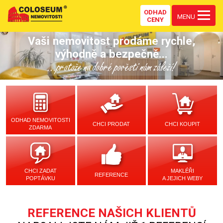
ODHAD
MENU
CENY
Vaši nemovitost prodáme rychle,
výhodně a bezpečně...
...protože na dobré pověsti nám záleží!
ODHAD NEMOVITOSTI
CHCI PRODAT
CHCI KOUPIT
ZDARMA
CHCI ZADAT
MAKLÉŘI
REFERENCE
POPTÁVKU
A JEJICH WEBY
REFERENCE NAŠICH KLIENTŮ