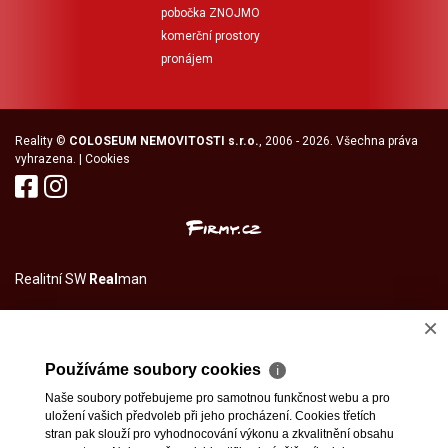
pobočka ZNOJMO
komerční prostory
pronájem
Reality
©
COLOSEUM NEMOVITOSTI s.r.o.
, 2006 - 2026. Všechna práva
vyhrazena. |
Cookies
Realitní SW
Real
man
×
Používáme soubory cookies
ℹ
Naše soubory potřebujeme pro samotnou funkčnost webu a pro
uložení vašich předvoleb při jeho procházení. Cookies třetích
stran pak slouží pro vyhodnocování výkonu a zkvalitnění obsahu