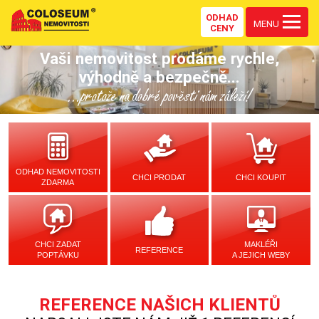
ODHAD
MENU
CENY
Vaši nemovitost prodáme rychle,
výhodně a bezpečně...
...protože na dobré pověsti nám záleží!
ODHAD NEMOVITOSTI
CHCI PRODAT
CHCI KOUPIT
ZDARMA
CHCI ZADAT
MAKLÉŘI
REFERENCE
POPTÁVKU
A JEJICH WEBY
REFERENCE NAŠICH KLIENTŮ