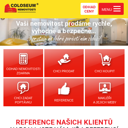
ODHAD
MENU
CENY
Vaši nemovitost prodáme rychle,
výhodně a bezpečně...
...protože na dobré pověsti nám záleží!
ODHAD NEMOVITOSTI
CHCI PRODAT
CHCI KOUPIT
ZDARMA
CHCI ZADAT
MAKLÉŘI
REFERENCE
POPTÁVKU
A JEJICH WEBY
REFERENCE NAŠICH KLIENTŮ