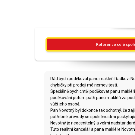
Reference celé spol
Rád bych poděkoval panu makléři Radkovi No
chybičky při prodeji mé nemovitosti.
Speciálně bych chtěl poděkovat panu makléři 
poděkování potom patří panu makléři za poc
vůči jeho osobě.
Pan Novotný byl dokonce tak ochotný, že zajis
potřebné převody se společnostmi poskytující
Novotný je neocenitelný a velmi nadstandardní
Tuto realitní kancelář a pana makléře Novot