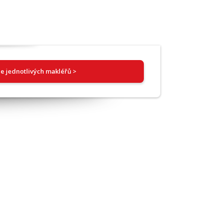
e jednotlivých makléřů >