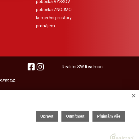
pobočka VYŠKOV
pobočka ZNOJMO
komerční prostory
pronájem
Realitní SW
Real
man
×
Upravit
Odmítnout
Přijímám vše