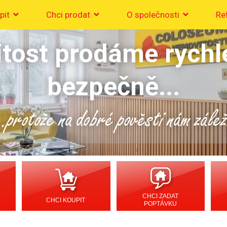
pit
Chci prodat
O společnosti
Re
tost prodáme rychl
bezpečně...
..protože na dobré pověsti nám zálež
CHCI ZADAT
CHCI KOUPIT
POPTÁVKU