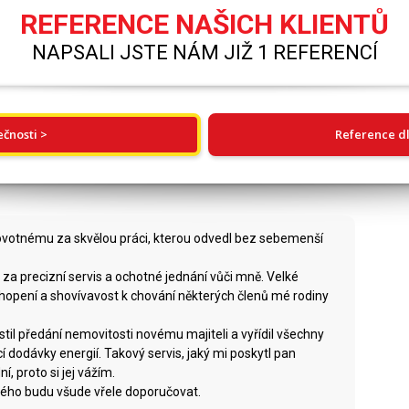
REFERENCE NAŠICH KLIENTŮ
NAPSALI JSTE NÁM JIŽ 1 REFERENCÍ
ečnosti >
Reference dl
votnému za skvělou práci, kterou odvedl bez sebemenší
za precizní servis a ochotné jednání vůči mně. Velké
hopení a shovívavost k chování některých členů mé rodiny
til předání nemovitosti novému majiteli a vyřídil všechny
 dodávky energií. Takový servis, jaký mi poskytl pan
, proto si jej vážím.
ného budu všude vřele doporučovat.