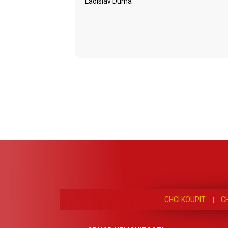
Ladislav Duma
CHCI KOUPIT
C