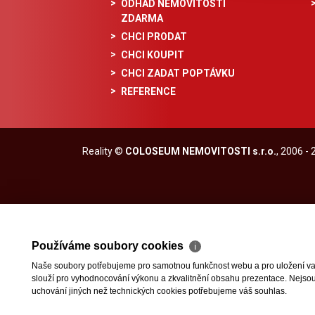
ODHAD NEMOVITOSTI
ZDARMA
CHCI PRODAT
CHCI KOUPIT
CHCI ZADAT POPTÁVKU
REFERENCE
Reality
©
COLOSEUM NEMOVITOSTI s.r.o.
, 2006 -
Používáme soubory cookies
ℹ
Naše soubory potřebujeme pro samotnou funkčnost webu a pro uložení vaši
slouží pro vyhodnocování výkonu a zkvalitnění obsahu prezentace. Nejsou u
uchování jiných než technických cookies potřebujeme váš souhlas.