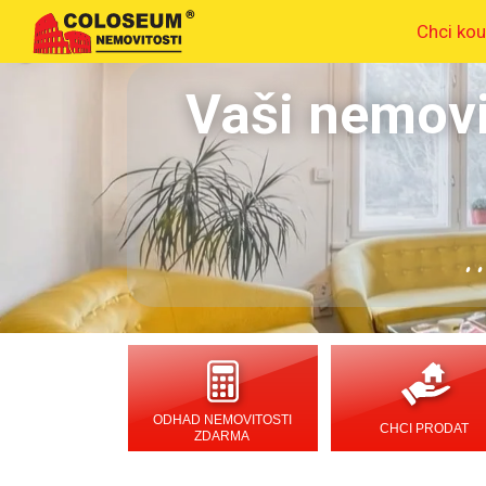
Chci kou
Vaši nemovi
.
ODHAD NEMOVITOSTI
CHCI PRODAT
ZDARMA