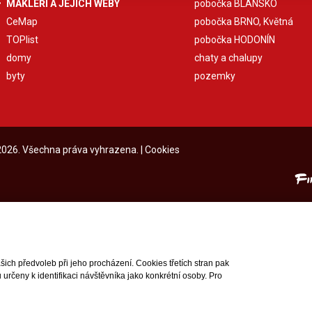
MAKLÉŘI A JEJICH WEBY
pobočka BLANSKO
CeMap
pobočka BRNO, Květná
TOPlist
pobočka HODONÍN
domy
chaty a chalupy
byty
pozemky
 2026. Všechna práva vyhrazena. |
Cookies
ch předvoleb při jeho procházení. Cookies třetích stran pak
rčeny k identifikaci návštěvníka jako konkrétní osoby. Pro