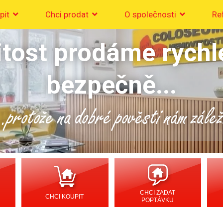
pit
Chci prodat
O společnosti
Re
tost prodáme rychl
bezpečně...
..protože na dobré pověsti nám zálež
CHCI ZADAT
CHCI KOUPIT
POPTÁVKU