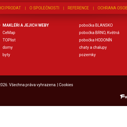
HCI PRODAT
O SPOLEČNOSTI
REFERENCE
OCHRANA OSOB
MAKLÉŘI A JEJICH WEBY
pobočka BLANSKO
CeMap
pobočka BRNO, Květná
TOPlist
pobočka HODONÍN
domy
chaty a chalupy
byty
pozemky
 2026. Všechna práva vyhrazena. |
Cookies