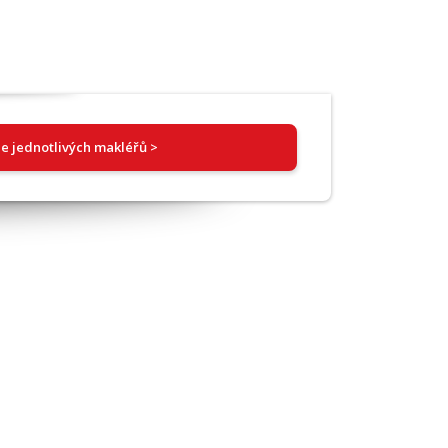
e jednotlivých makléřů >