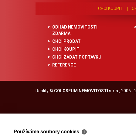
CHCI KOUPIT
C
ODHAD NEMOVITOSTI
ZDARMA
CHCI PRODAT
CHCI KOUPIT
CHCI ZADAT POPTÁVKU
REFERENCE
Reality
©
COLOSEUM NEMOVITOSTI s.r.o.
, 2006 -
Používáme soubory cookies
ℹ