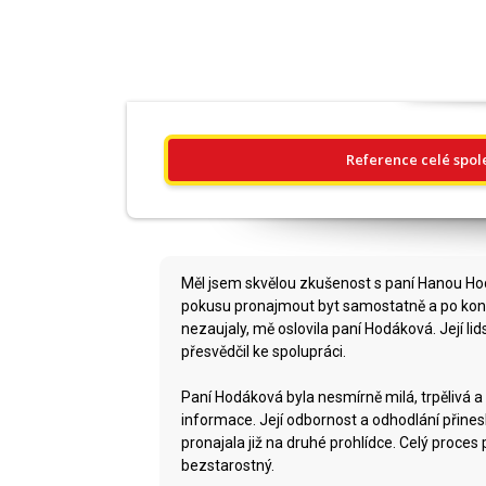
Reference celé spol
Měl jsem skvělou zkušenost s paní Hanou H
pokusu pronajmout byt samostatně a po konta
nezaujaly, mě oslovila paní Hodáková. Její li
přesvědčil ke spolupráci.
Paní Hodáková byla nesmírně milá, trpělivá 
informace. Její odbornost a odhodlání přines
pronajala již na druhé prohlídce. Celý proces
bezstarostný.