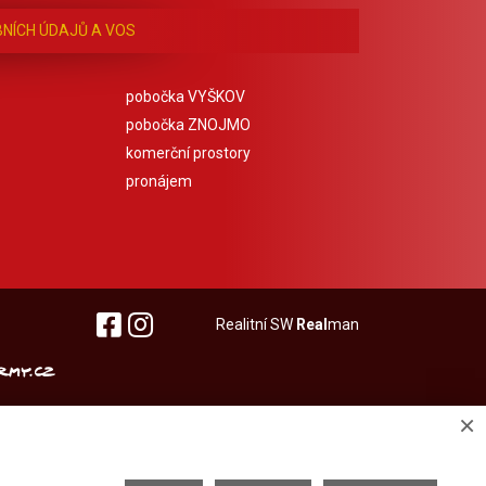
NÍCH ÚDAJŮ A VOS
pobočka VYŠKOV
pobočka ZNOJMO
komerční prostory
pronájem
Realitní SW
Real
man
×