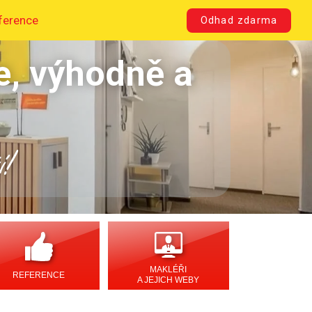
ference
Odhad zdarma
e, výhodně a
í!
MAKLÉŘI
REFERENCE
A JEJICH WEBY