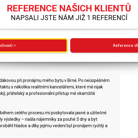
REFERENCE NAŠICH KLIENTŮ
NAPSALI JSTE NÁM JIŽ 1 REFERENCÍ
ečnosti >
Reference dl
odákovou při pronájmu mého bytu v Brně. Po neúspěšném
ktu s několika realitními kancelářemi, které mě nijak
dský, přátelský a profesionální přístup mě okamžitě
a během celého procesu mi poskytovala jasné a užitečné
ly výsledky – našla nájemníky za pouhé 3 dny a byt
 proběhl hladce a díky jejímu vedení byl pronájem rychlý a