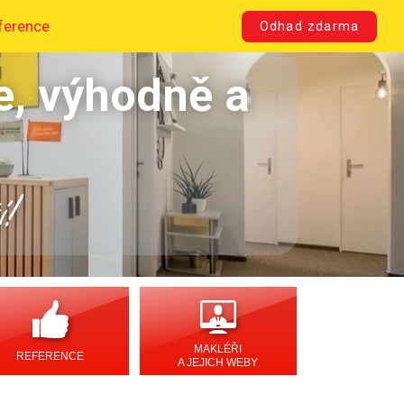
ference
Odhad zdarma
e, výhodně a
í!
MAKLÉŘI
REFERENCE
A JEJICH WEBY