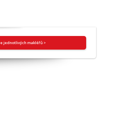
e jednotlivých makléřů >