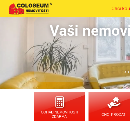
Chci kou
Vaši nemovi
.
ODHAD NEMOVITOSTI
CHCI PRODAT
ZDARMA