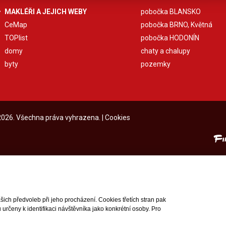
MAKLÉŘI A JEJICH WEBY
pobočka BLANSKO
CeMap
pobočka BRNO, Květná
TOPlist
pobočka HODONÍN
domy
chaty a chalupy
byty
pozemky
 2026. Všechna práva vyhrazena. |
Cookies
ch předvoleb při jeho procházení. Cookies třetích stran pak
rčeny k identifikaci návštěvníka jako konkrétní osoby. Pro