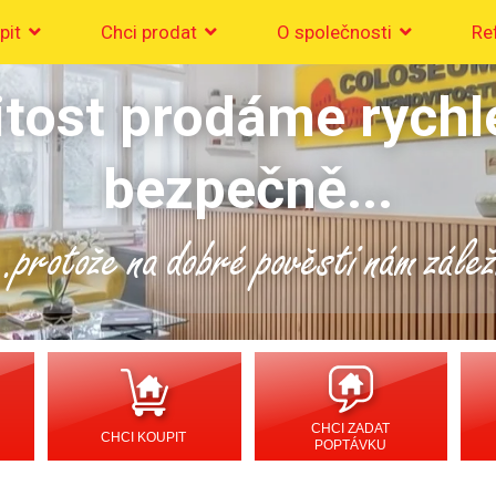
pit
Chci prodat
O společnosti
Re
tost prodáme rychl
bezpečně...
..protože na dobré pověsti nám zálež
CHCI ZADAT
CHCI KOUPIT
POPTÁVKU