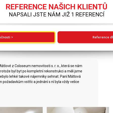
REFERENCE NAŠICH KLIENTŮ
NAPSALI JSTE NÁM JIŽ 1 REFERENCÍ
ečnosti >
Reference dl
átlové z Coloseum nemovitosti s. r. o., která se nám
Protože byl byt po kompletní rekonstrukci a měli jsme
 nebylo lehké takové nájemníky sehnat. Paní Mátlová
ším požadavkům vstříc a jednání s ní byla vždy velice