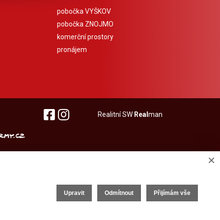
pobočka VYŠKOV
pobočka ZNOJMO
komerční prostory
pronájem
Realitní SW
Real
man
×
Upravit
Odmítnout
Přijímám vše