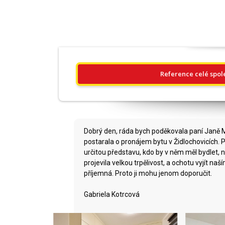
Reference celé spol
Dobrý den, ráda bych poděkovala paní Janě M
postarala o pronájem bytu v Židlochovicích. 
určitou představu, kdo by v něm měl bydlet,
projevila velkou trpělivost, a ochotu vyjít na
příjemná. Proto ji mohu jenom doporučit.
Gabriela Kotrcová