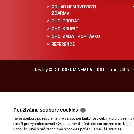
ODHAD NEMOVITOSTI
ZDARMA
CHCI PRODAT
CHCI KOUPIT
CHCI ZADAT POPTÁVKU
REFERENCE
Reality
©
COLOSEUM NEMOVITOSTI s.r.o.
, 2006 -
Používáme soubory cookies
ℹ
Naše soubory potřebujeme pro samotnou funkčnost webu a pro uložení vaši
slouží pro vyhodnocování výkonu a zkvalitnění obsahu prezentace. Nejsou u
uchování jiných než technických cookies potřebujeme váš souhlas.