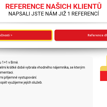
REFERENCE NAŠICH KLIENTŮ
NAPSALI JSTE NÁM JIŽ 1 REFERENCÍ
ečnosti >
Reference dl
u 1+1 v Brně.
velmi krátké době vybrala vhodného nájemníka, se kterým
kumentaci.
lmi příjemné vystupování.
pět využijeme jejích služeb.