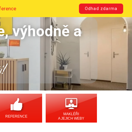
ference
Odhad zdarma
e, výhodně a
í!
MAKLÉŘI
REFERENCE
A JEJICH WEBY