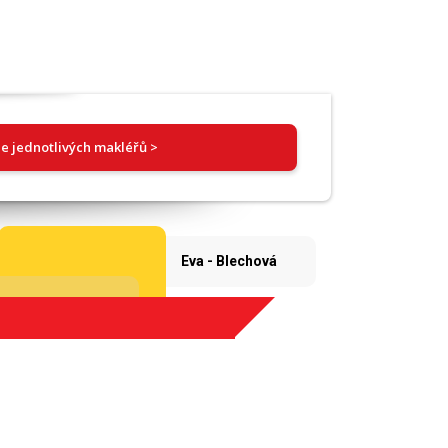
e jednotlivých makléřů >
Eva - Blechová