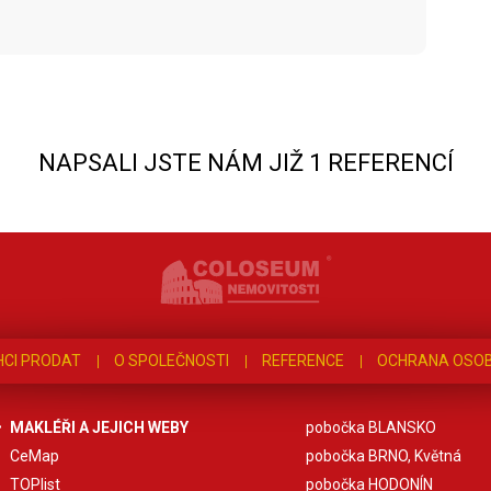
NAPSALI JSTE NÁM JIŽ 1 REFERENCÍ
HCI PRODAT
O SPOLEČNOSTI
REFERENCE
OCHRANA OSOB
MAKLÉŘI A JEJICH WEBY
pobočka BLANSKO
CeMap
pobočka BRNO, Květná
TOPlist
pobočka HODONÍN