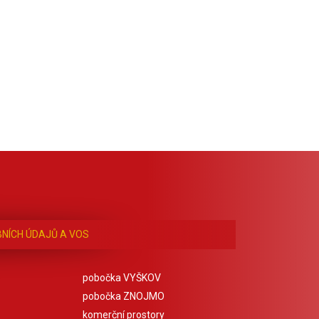
NÍCH ÚDAJŮ A VOS
pobočka VYŠKOV
pobočka ZNOJMO
komerční prostory