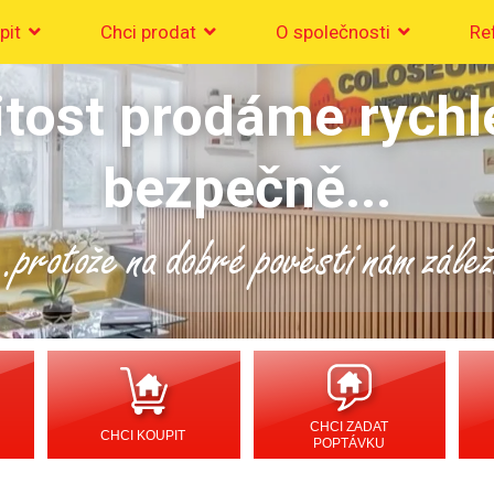
pit
Chci prodat
O společnosti
Re
tost prodáme rychl
bezpečně...
..protože na dobré pověsti nám zálež
CHCI ZADAT
CHCI KOUPIT
POPTÁVKU