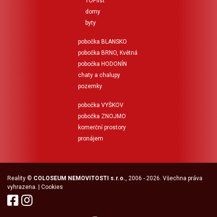
TOPlist
domy
byty
pobočka BLANSKO
pobočka BRNO, Květná
pobočka HODONÍN
chaty a chalupy
pozemky
pobočka VYŠKOV
pobočka ZNOJMO
komerční prostory
pronájem
Reality
©
COLOSEUM NEMOVITOSTI s.r.o.
, 2006 - 2026. Všechna práva
vyhrazena. |
Cookies