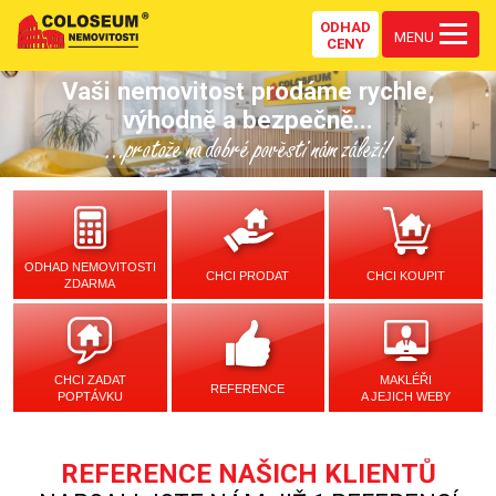
ODHAD
MENU
CENY
Vaši nemovitost prodáme rychle,
výhodně a bezpečně...
...protože na dobré pověsti nám záleží!
ODHAD NEMOVITOSTI
CHCI PRODAT
CHCI KOUPIT
ZDARMA
CHCI ZADAT
MAKLÉŘI
REFERENCE
POPTÁVKU
A JEJICH WEBY
REFERENCE NAŠICH KLIENTŮ