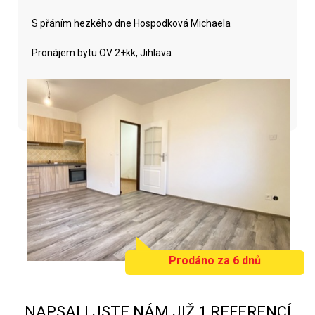
S přáním hezkého dne Hospodková Michaela
Pronájem bytu OV 2+kk, Jihlava
Prodáno za 6 dnů
NAPSALI JSTE NÁM JIŽ 1 REFERENCÍ