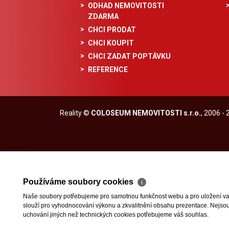
ODHAD NEMOVITOSTI
ZDARMA
CHCI PRODAT
CHCI KOUPIT
CHCI ZADAT POPTÁVKU
REFERENCE
Reality
©
COLOSEUM NEMOVITOSTI s.r.o.
, 2006 -
Používáme soubory cookies
ℹ
Naše soubory potřebujeme pro samotnou funkčnost webu a pro uložení vaši
slouží pro vyhodnocování výkonu a zkvalitnění obsahu prezentace. Nejsou u
uchování jiných než technických cookies potřebujeme váš souhlas.