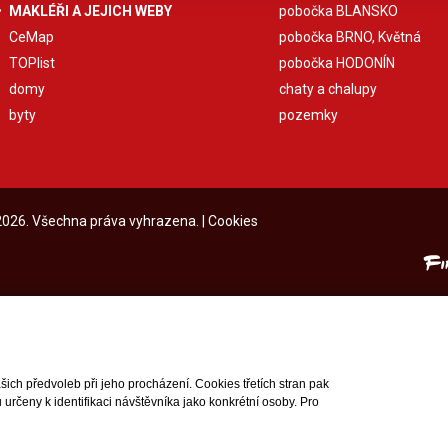
MAKLÉŘI A JEJICH WEBY
pobočka BLANSKO
CeMap
pobočka BRNO, Květná
TOPlist
pobočka HODONÍN
domy
chaty a chalupy
byty
pozemky
 2026. Všechna práva vyhrazena. |
Cookies
ch předvoleb při jeho procházení. Cookies třetích stran pak
rčeny k identifikaci návštěvníka jako konkrétní osoby. Pro