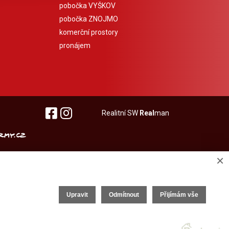
pobočka VYŠKOV
pobočka ZNOJMO
komerční prostory
pronájem
Realitní SW
Real
man
×
Upravit
Odmítnout
Přijímám vše