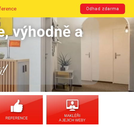
ference
Odhad zdarma
e, výhodně a
í!
MAKLÉŘI
REFERENCE
A JEJICH WEBY