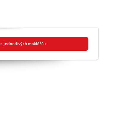
e jednotlivých makléřů >