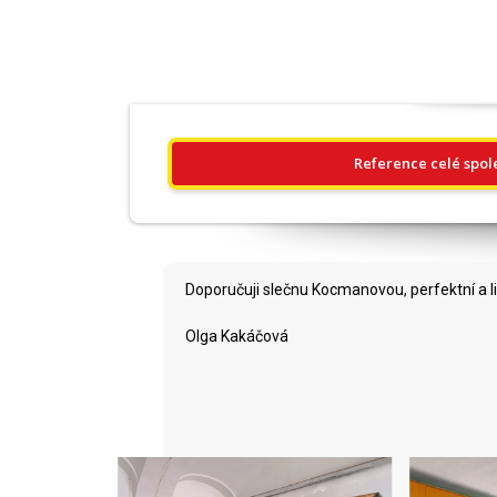
Reference celé spol
Doporučuji slečnu Kocmanovou, perfektní a li
Olga Kakáčová