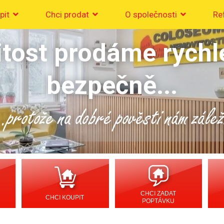
pit
Chci prodat
O společnosti
Re
tost prodáme rychl
bezpečně...
..protože na dobré pověsti nám zálež
CHCI ZADAT
CHCI KOUPIT
POPTÁVKU