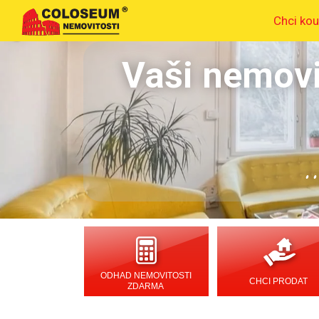
Chci kou
Vaši nemovi
.
ODHAD NEMOVITOSTI
CHCI PRODAT
ZDARMA