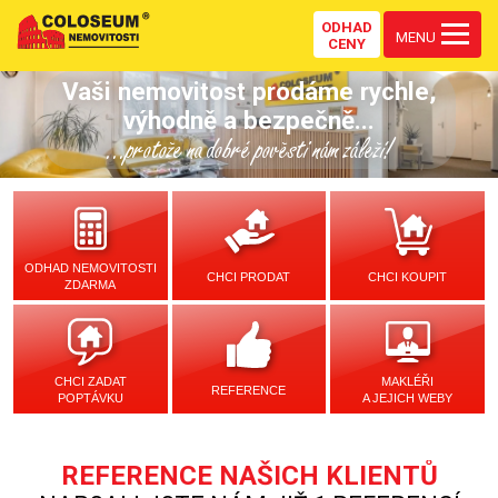
ODHAD
MENU
CENY
Vaši nemovitost prodáme rychle,
výhodně a bezpečně...
...protože na dobré pověsti nám záleží!
ODHAD NEMOVITOSTI
CHCI PRODAT
CHCI KOUPIT
ZDARMA
CHCI ZADAT
MAKLÉŘI
REFERENCE
POPTÁVKU
A JEJICH WEBY
REFERENCE NAŠICH KLIENTŮ