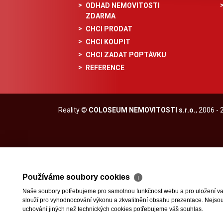
ODHAD NEMOVITOSTI
ZDARMA
CHCI PRODAT
CHCI KOUPIT
CHCI ZADAT POPTÁVKU
REFERENCE
Reality
©
COLOSEUM NEMOVITOSTI s.r.o.
, 2006 -
Používáme soubory cookies
ℹ
Naše soubory potřebujeme pro samotnou funkčnost webu a pro uložení vaši
slouží pro vyhodnocování výkonu a zkvalitnění obsahu prezentace. Nejsou u
uchování jiných než technických cookies potřebujeme váš souhlas.