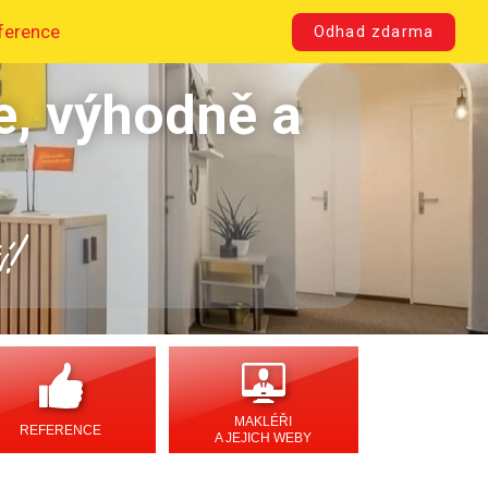
ference
Odhad zdarma
e, výhodně a
í!
MAKLÉŘI
REFERENCE
A JEJICH WEBY