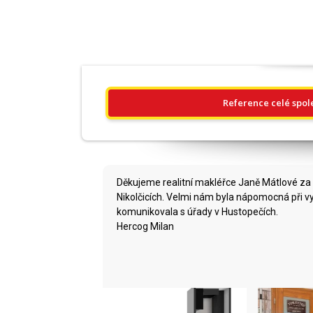
Reference celé spol
Děkujeme realitní makléřce Janě Mátlové za 
Nikolčicích. Velmi nám byla nápomocná při v
komunikovala s úřady v Hustopečích.
Hercog Milan