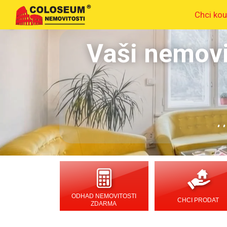
Chci kou
Vaši nemovi
.
ODHAD NEMOVITOSTI
CHCI PRODAT
ZDARMA