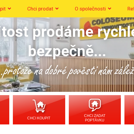
pit
Chci prodat
O společnosti
Re
tost prodáme rychl
bezpečně...
..protože na dobré pověsti nám zálež
CHCI ZADAT
CHCI KOUPIT
POPTÁVKU