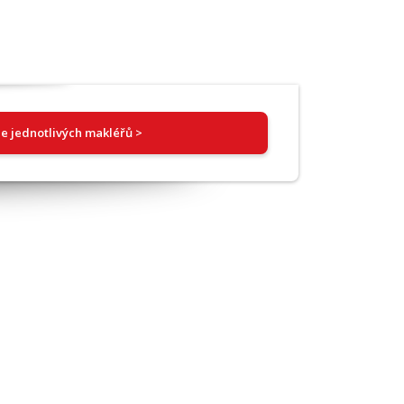
e jednotlivých makléřů >