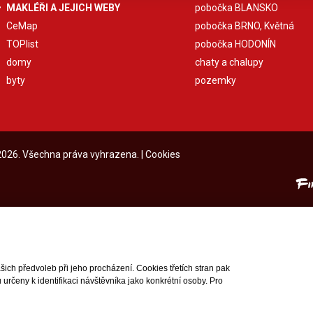
MAKLÉŘI A JEJICH WEBY
pobočka BLANSKO
CeMap
pobočka BRNO, Květná
TOPlist
pobočka HODONÍN
domy
chaty a chalupy
byty
pozemky
 2026. Všechna práva vyhrazena. |
Cookies
ch předvoleb při jeho procházení. Cookies třetích stran pak
rčeny k identifikaci návštěvníka jako konkrétní osoby. Pro