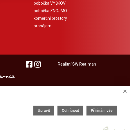
pobočka VYŠKOV
pobočka ZNOJMO
komerční prostory
pronájem
Realitní SW
Real
man
×
Upravit
Odmítnout
Přijímám vše