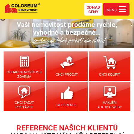
ODHAD
MENU
CENY
Vaši nemovitost prodáme rychle,
výhodně a bezpečně...
...protože na dobré pověsti nám záleží!
ODHAD NEMOVITOSTI
CHCI PRODAT
CHCI KOUPIT
ZDARMA
CHCI ZADAT
MAKLÉŘI
REFERENCE
POPTÁVKU
A JEJICH WEBY
REFERENCE NAŠICH KLIENTŮ