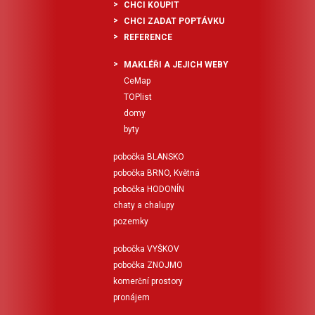
CHCI KOUPIT
CHCI ZADAT POPTÁVKU
REFERENCE
MAKLÉŘI A JEJICH WEBY
CeMap
TOPlist
domy
byty
pobočka BLANSKO
pobočka BRNO, Květná
pobočka HODONÍN
chaty a chalupy
pozemky
pobočka VYŠKOV
pobočka ZNOJMO
komerční prostory
pronájem