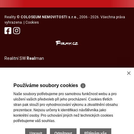
Reality
©
COLOSEUM NEMOVITOSTI s.r.o.
, 2006 - 2026. Všechna práva
vyhrazena. |
Cookies
Realitní SW
Real
man
×
Používáme soubory cookies
ℹ
Naše soubory potřebujeme pro samotnou funkčnost webu a pro
uložení vašich předvoleb při jeho procházení. Cookies třetích
stran pak slouží pro vyhodnocování výkonu a zkvalitnění obsahu
prezentace. Nejsou určeny k identifikaci návštěvníka jako
konkrétní osoby. Pro uchování jiných než technických cookies
potřebujeme váš souhlas.
Upravit
Odmítnout
Přijímám vše