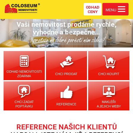
ODHAD
MENU
CENY
Vaši nemovitost prodáme rychle,
výhodně a bezpečně...
...protože na dobré pověsti nám záleží!
ODHAD NEMOVITOSTI
CHCI PRODAT
CHCI KOUPIT
ZDARMA
CHCI ZADAT
MAKLÉŘI
REFERENCE
POPTÁVKU
A JEJICH WEBY
REFERENCE NAŠICH KLIENTŮ