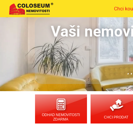
Chci kou
Vaši nemovi
.
ODHAD NEMOVITOSTI
CHCI PRODAT
ZDARMA