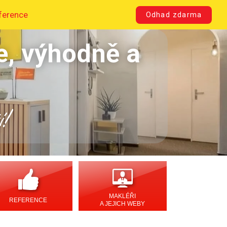
ference
Odhad zdarma
e, výhodně a
í!
MAKLÉŘI
REFERENCE
A JEJICH WEBY