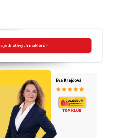
e jednotlivých makléřů >
Eva Krejčová