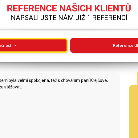
REFERENCE NAŠICH KLIENTŮ
NAPSALI JSTE NÁM JIŽ 1 REFERENCÍ
ečnosti >
Reference dl
em byla velmi spokojená, též s chováním paní Krejčové,
žu stěžovat.