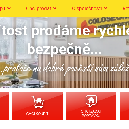
pit
Chci prodat
O společnosti
Re
tost prodáme rychl
bezpečně...
..protože na dobré pověsti nám zálež
CHCI ZADAT
CHCI KOUPIT
POPTÁVKU