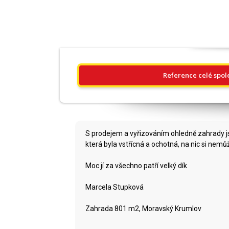
Reference celé spol
S prodejem a vyřizováním ohledně zahrady js
která byla vstřícná a ochotná, na nic si nemů
Moc jí za všechno patří velký dík
Marcela Stupková
Zahrada 801 m2, Moravský Krumlov