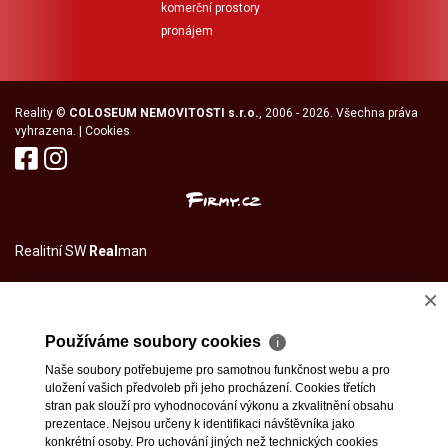
komerční prostory
pronájem
Reality
©
COLOSEUM NEMOVITOSTI s.r.o.
, 2006 - 2026. Všechna práva
vyhrazena. |
Cookies
Realitní SW
Real
man
×
Používáme soubory cookies
ℹ
Naše soubory potřebujeme pro samotnou funkčnost webu a pro
uložení vašich předvoleb při jeho procházení. Cookies třetích
stran pak slouží pro vyhodnocování výkonu a zkvalitnění obsahu
prezentace. Nejsou určeny k identifikaci návštěvníka jako
konkrétní osoby. Pro uchování jiných než technických cookies