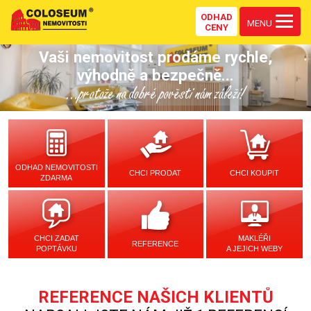
ODHAD
MENU
CENY
Vaši nemovitost prodáme rychle,
výhodně a bezpečně...
...protože na dobré pověsti nám záleží!
ODHAD NEMOVITOSTI
CHCI PRODAT
CHCI KOUPIT
ZDARMA
CHCI ZADAT
MAKLÉŘI
REFERENCE
POPTÁVKU
A JEJICH WEBY
REFERENCE NAŠICH KLIENTŮ