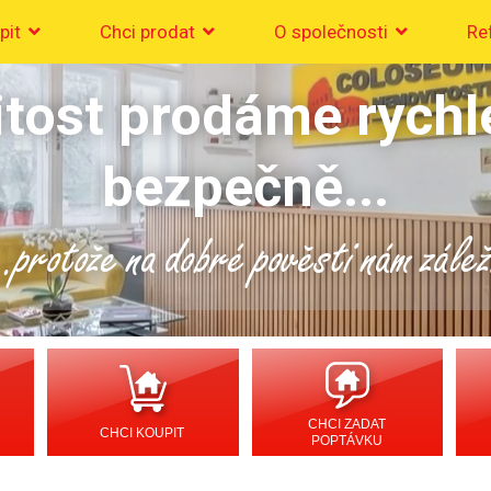
pit
Chci prodat
O společnosti
Re
tost prodáme rychl
bezpečně...
..protože na dobré pověsti nám zálež
CHCI ZADAT
CHCI KOUPIT
POPTÁVKU