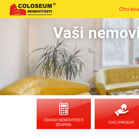
Chci kou
Vaši nemovi
.
ODHAD NEMOVITOSTI
CHCI PRODAT
ZDARMA