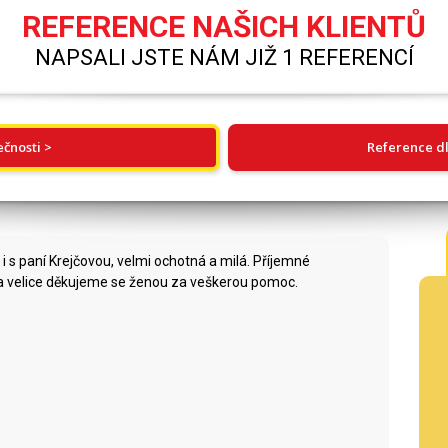
REFERENCE NAŠICH KLIENTŮ
NAPSALI JSTE NÁM JIŽ 1 REFERENCÍ
ečnosti >
Reference dl
i s paní Krejčovou, velmi ochotná a milá. Příjemné
á a velice děkujeme se ženou za veškerou pomoc.