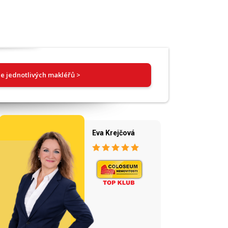
e jednotlivých makléřů >
Eva Krejčová