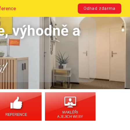
ference
Odhad zdarma
e, výhodně a
í!
MAKLÉŘI
REFERENCE
A JEJICH WEBY