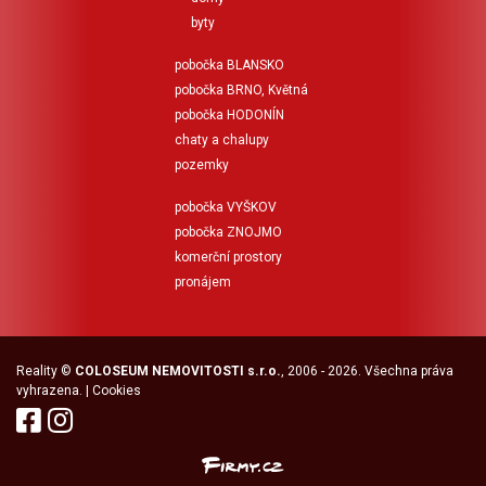
kompletní občanskou
kompletní občanskou
vybavenost v okolí. Tato
byty
vybaveností v
nemovitost je skvělou volbou
bezprostředním okolí. Průkaz
pro ty, kteří hledají komfortní
pobočka BLANSKO
energetické náročnosti
bydlení s možností podnikání
budovy nebyl dosud
pobočka BRNO, Květná
a moderním zázemím v
předložen, proto je v souladu
pobočka HODONÍN
klidné lokalitě s dobrou
se zákonem uvedena
dostupností. Průkaz
chaty a chalupy
energetická třída G. Dům
energetické náročnosti
pozemky
bude k nastěhování od
budovy (PENB) nebyl dodán,
listopadu. Uvedená cena
proto je uvedena třída G.
nájmu nezahrnuje zálohy na
pobočka VYŠKOV
Veškeré uvedené plochy jsou
energie a služby. Pro více
pobočka ZNOJMO
orientační. Nemovitost lze
informací kontaktujte
financovat hypotečním
komerční prostory
realitního makléře. Osobní
úvěrem s jehož vyřízením
pronájem
prohlídka Vám nejlépe
Vám rádi pomůžeme.
představí všechny přednosti
Doporučujeme osobní
této nemovitosti a pomůže
prohlídku, při které nejlépe
rozhodnout, zda je právě
oceníte všechny přednosti
tento dům ideálním místem
Reality
©
COLOSEUM NEMOVITOSTI s.r.o.
, 2006 - 2026. Všechna práva
tohoto domu. Pro více
pro váš nový domov.
vyhrazena. |
Cookies
informací kontaktujte
realitního makléře.