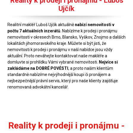
Reality k prodeji i pronájmu - Luboš
Ujčík
Realitní makléř Luboš Ujčík aktuálně
nabízí nemovitosti v
počtu 7 aktuálních inzerátů
. Nabízíme k prodeji i pronájmu
nemovitosti v okresech Brno, Blansko, Vyškov, Znojmo a dalších
lokalitách jihomoravského kraje. Můžete si být jisti, že
nemovitosti k prodeji i pronájmu v naší nabídce jsou vždy
aktuální. Proto neváhejte kontaktovat naše makléře a
domluvte si prohlídku Vámi vybrané nemovitosti.
Nejvíce si
zakládáme na DOBRÉ POVĚSTI
, a proto našim klientům
standardně nabízíme nejvýhodnější koupi či pronájem a
nejbezpečnější právní servis, který pro naše klienty zajišťuje
renomovaná advokátní kancelář.
Reality k prodeji i pronájmu -