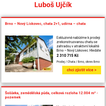
Luboš Ujčík
Brno – Nový Lískovec, chata 2+1, udírna – chata
Exkluzivně nabízíme k prodeji
zrekonstruovanou chatu se
zahradou v atraktivní lokalitě
Brno – Nový Lískovec. Hledáte
místo, kde si odpočinete od
2 310 715 Kč
ruchu města, a přitom budete
Prodej / Chata / Brno, okres Brno
jen pár minut od veškeré
občanské vybavenosti? Právě
chci zjistit více >
jste jej našli. Nabízíme k
prodeji útulnou, zateplenou
chatu po rekonstrukci, která
se nachází na udržovaném
pozemku o celkové výměře
Šošůvka, zemědělská půda, celková rozloha 12.004 m² -
484 m² (dle výpisu z katastru
pozemek
nemovitostí). Zastavěná
plocha chaty činí 33 m² a
zahrada 451 m². Pozemek se