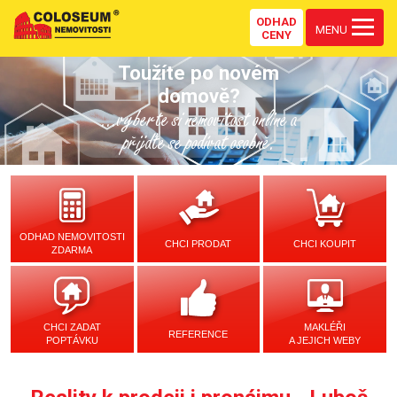
ODHAD
MENU
CENY
Toužíte po novém
domově?
...vyberte si nemovitost online a
přijďte se podívat osobně.
ODHAD NEMOVITOSTI
CHCI PRODAT
CHCI KOUPIT
ZDARMA
CHCI ZADAT
MAKLÉŘI
REFERENCE
POPTÁVKU
A JEJICH WEBY