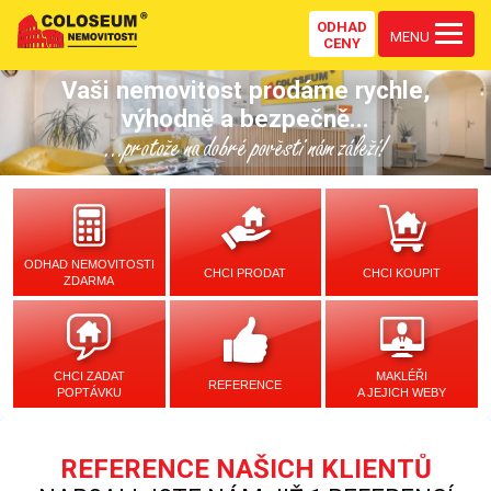
ODHAD
MENU
CENY
Vaši nemovitost prodáme rychle,
výhodně a bezpečně...
...protože na dobré pověsti nám záleží!
ODHAD NEMOVITOSTI
CHCI PRODAT
CHCI KOUPIT
ZDARMA
CHCI ZADAT
MAKLÉŘI
REFERENCE
POPTÁVKU
A JEJICH WEBY
REFERENCE NAŠICH KLIENTŮ