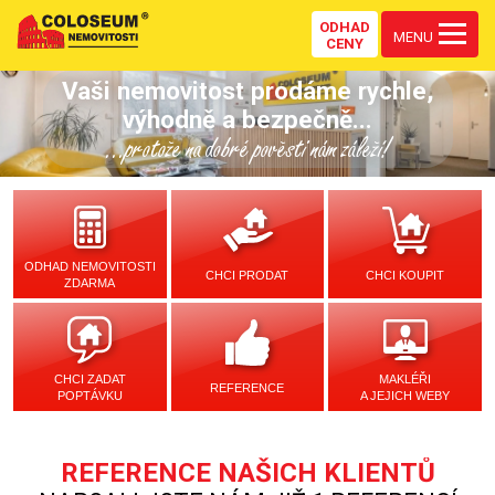
ODHAD
MENU
CENY
Vaši nemovitost prodáme rychle,
výhodně a bezpečně...
...protože na dobré pověsti nám záleží!
ODHAD NEMOVITOSTI
CHCI PRODAT
CHCI KOUPIT
ZDARMA
CHCI ZADAT
MAKLÉŘI
REFERENCE
POPTÁVKU
A JEJICH WEBY
REFERENCE NAŠICH KLIENTŮ