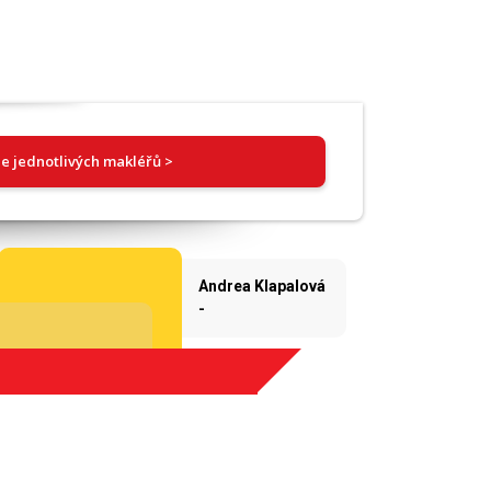
e jednotlivých makléřů >
Andrea Klapalová
-