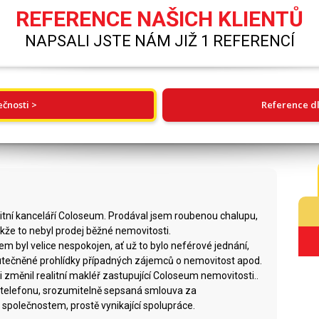
REFERENCE NAŠICH KLIENTŮ
NAPSALI JSTE NÁM JIŽ 1 REFERENCÍ
ečnosti >
Reference dl
alitní kanceláří Coloseum. Prodával jsem roubenou chalupu,
akže to nebyl prodej běžné nemovitosti.
sem byl velice nespokojen, ať už to bylo neférové jednání,
kutečněné prohlídky případných zájemců o nemovitost apod.
i změnil realitní makléř zastupující Coloseum nemovitosti..
a telefonu, srozumitelně sepsaná smlouva za
 společnostem, prostě vynikající spolupráce.