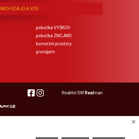
NÍCH ÚDAJŮ A VOS
pobočka VYŠKOV
pobočka ZNOJMO
komerční prostory
pronájem
Realitní SW
Real
man
×