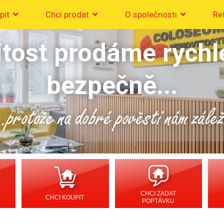
pit
Chci prodat
O společnosti
Re
tost prodáme rychl
bezpečně...
..protože na dobré pověsti nám zálež
CHCI ZADAT
CHCI KOUPIT
POPTÁVKU