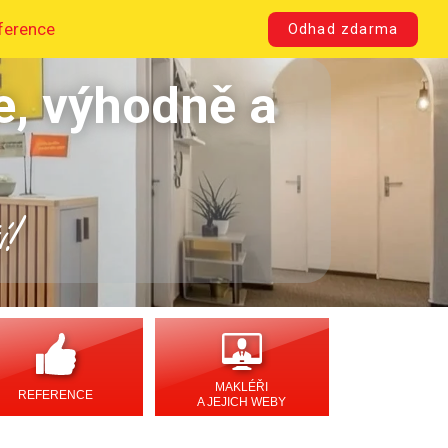
ference
Odhad zdarma
e, výhodně a
í!
MAKLÉŘI
REFERENCE
A JEJICH WEBY