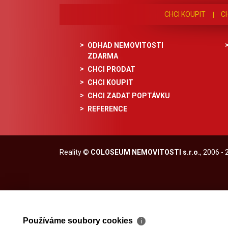
CHCI KOUPIT
C
ODHAD NEMOVITOSTI
ZDARMA
CHCI PRODAT
CHCI KOUPIT
CHCI ZADAT POPTÁVKU
REFERENCE
Reality
©
COLOSEUM NEMOVITOSTI s.r.o.
, 2006 -
Používáme soubory cookies
ℹ