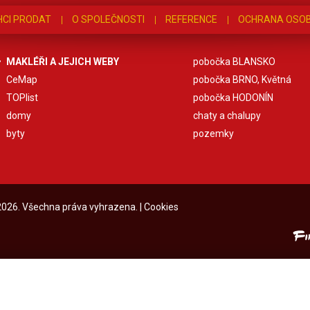
HCI PRODAT
O SPOLEČNOSTI
REFERENCE
OCHRANA OSOB
MAKLÉŘI A JEJICH WEBY
pobočka BLANSKO
CeMap
pobočka BRNO, Květná
TOPlist
pobočka HODONÍN
domy
chaty a chalupy
byty
pozemky
 2026. Všechna práva vyhrazena. |
Cookies