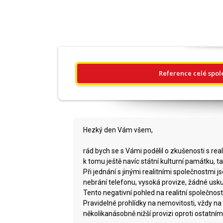
Reference celé spol
Hezký den Vám všem,
rád bych se s Vámi podělil o zkušenosti s re
k tomu ještě navíc státní kulturní památku, t
Při jednání s jinými realitními společnostmi j
nebrání telefonu, vysoká provize, žádné us
Tento negativní pohled na realitní společnost
Pravidelné prohlídky na nemovitosti, vždy n
několikanásobně nižší provizi oproti ostatním