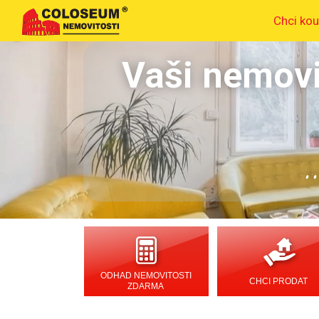
Chci kou
Vaši nemovi
.
ODHAD NEMOVITOSTI
CHCI PRODAT
ZDARMA