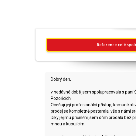
Reference celé spol
Dobrý den,
v nedávné době jsem spolupracovala s paní Šk
Pozořicích.
Oceňuji její profesionální přístup, komunikati
prodej se kompletně postarala, vše s námi s
Díky jejímu přičinění jsem dům prodala bez p
mnou a kupujícím.