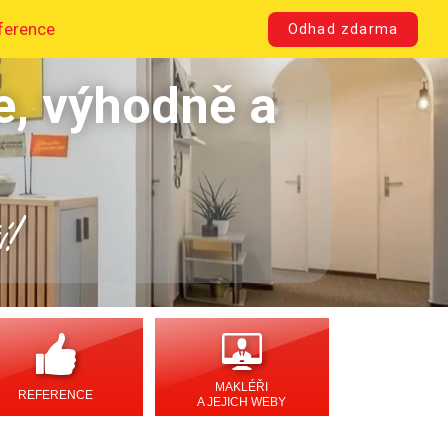
ference
Odhad zdarma
e, výhodně a
í!
MAKLÉŘI
REFERENCE
A JEJICH WEBY