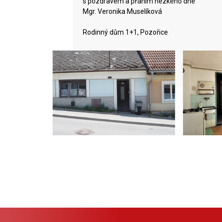
s pozdravem a přáním hezkého dne
Mgr. Veronika Muselíková
Rodinný dům 1+1, Pozořice