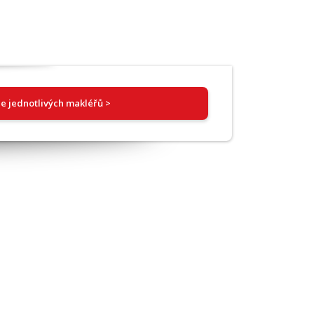
e jednotlivých makléřů >