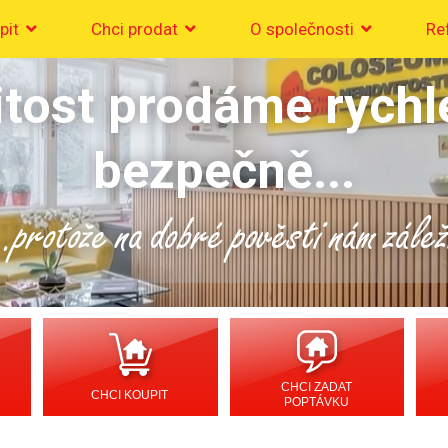
pit
Chci prodat
O společnosti
Re
tost prodáme rychl
bezpečně...
..protože na dobré pověsti nám zálež
CHCI ZADAT
CHCI KOUPIT
POPTÁVKU