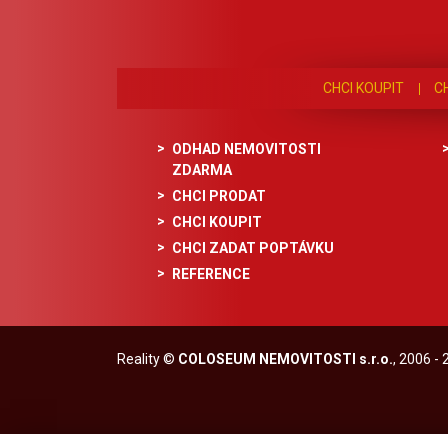
CHCI KOUPIT
C
ODHAD NEMOVITOSTI
ZDARMA
CHCI PRODAT
CHCI KOUPIT
CHCI ZADAT POPTÁVKU
REFERENCE
Reality
©
COLOSEUM NEMOVITOSTI s.r.o.
, 2006 -