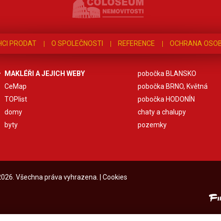
HCI PRODAT
O SPOLEČNOSTI
REFERENCE
OCHRANA OSOB
MAKLÉŘI A JEJICH WEBY
pobočka BLANSKO
CeMap
pobočka BRNO, Květná
TOPlist
pobočka HODONÍN
domy
chaty a chalupy
byty
pozemky
 2026. Všechna práva vyhrazena. |
Cookies