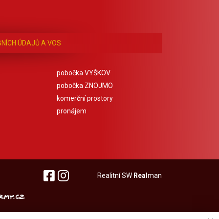
NÍCH ÚDAJŮ A VOS
pobočka VYŠKOV
pobočka ZNOJMO
komerční prostory
pronájem
Realitní SW
Real
man