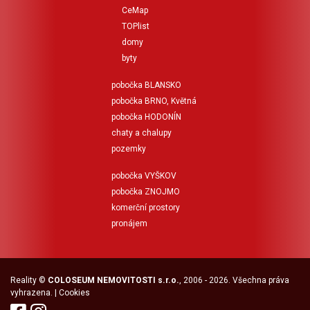
CeMap
TOPlist
domy
byty
pobočka BLANSKO
pobočka BRNO, Květná
pobočka HODONÍN
chaty a chalupy
pozemky
pobočka VYŠKOV
pobočka ZNOJMO
komerční prostory
pronájem
Reality
©
COLOSEUM NEMOVITOSTI s.r.o.
, 2006 - 2026. Všechna práva
vyhrazena. |
Cookies