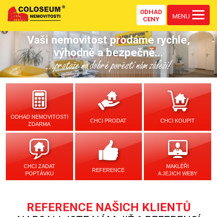
ODHAD
MENU
CENY
Vaši nemovitost prodáme rychle,
výhodně a bezpečně...
...protože na dobré pověsti nám záleží!
ODHAD NEMOVITOSTI
CHCI PRODAT
CHCI KOUPIT
ZDARMA
CHCI ZADAT
MAKLÉŘI
REFERENCE
POPTÁVKU
A JEJICH WEBY
REFERENCE NAŠICH KLIENTŮ