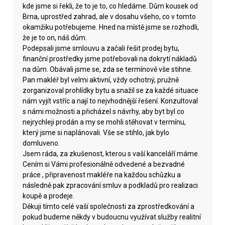
kde jsme si řekli, že to je to, co hledáme. Dům kousek od
Brna, uprostřed zahrad, ale v dosahu všeho, co v tomto
okamžiku potřebujeme. Hned na místě jsme se rozhodli,
že je to on, náš dům.
Podepsali jsme smlouvu a začali řešit prodej bytu,
finanční prostředky jsme potřebovali na dokrytí nákladů
na dům. Obávali jsme se, zda se termínově vše stihne.
Pan makléř byl velmi aktivní, vždy ochotný, pružně
zorganizoval prohlídky bytu a snažil se za každé situace
nám vyjít vstříc a nají to nejvhodnější řešení. Konzultoval
s námi možnosti a přicházel s návrhy, aby byt byl co
nejrychleji prodán a my se mohli stěhovat v termínu,
který jsme si naplánovali. Vše se stihlo, jak bylo
domluveno.
Jsem ráda, za zkušenost, kterou s vaší kanceláří máme.
Cením si Vámi profesionálně odvedené a bezvadné
práce , připravenost makléře na každou schůzku a
následně pak zpracování smluv a podkladů pro realizaci
koupě a prodeje.
Děkuji tímto celé vaší společnosti za zprostředkování a
pokud budeme někdy v budoucnu využívat služby realitní