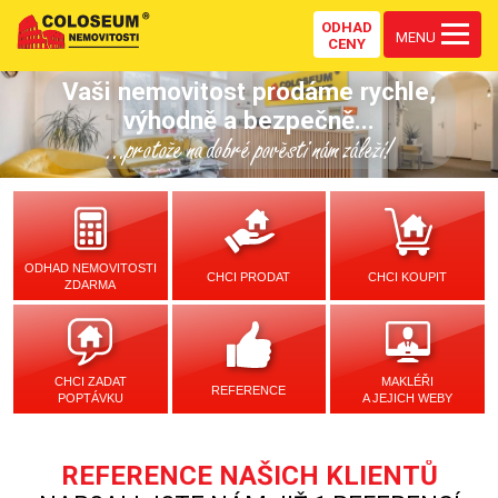
ODHAD
MENU
CENY
Vaši nemovitost prodáme rychle,
výhodně a bezpečně...
...protože na dobré pověsti nám záleží!
ODHAD NEMOVITOSTI
CHCI PRODAT
CHCI KOUPIT
ZDARMA
CHCI ZADAT
MAKLÉŘI
REFERENCE
POPTÁVKU
A JEJICH WEBY
REFERENCE NAŠICH KLIENTŮ