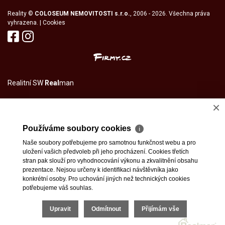
Reality
©
COLOSEUM NEMOVITOSTI s.r.o.
, 2006 - 2026. Všechna práva
vyhrazena. |
Cookies
Realitní SW
Real
man
×
Používáme soubory cookies
ℹ
Naše soubory potřebujeme pro samotnou funkčnost webu a pro
uložení vašich předvoleb při jeho procházení. Cookies třetích
stran pak slouží pro vyhodnocování výkonu a zkvalitnění obsahu
prezentace. Nejsou určeny k identifikaci návštěvníka jako
konkrétní osoby. Pro uchování jiných než technických cookies
potřebujeme váš souhlas.
Upravit
Odmítnout
Přijímám vše