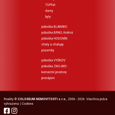
TOPlist
domy
byty
pobočka BLANSKO
pobočka BRNO, Květná
pobočka HODONÍN
chaty a chalupy
pozemky
pobočka VYŠKOV
pobočka ZNOJMO
komerční prostory
pronájem
Reality
©
COLOSEUM NEMOVITOSTI s.r.o.
, 2006 - 2026. Všechna práva
vyhrazena. |
Cookies