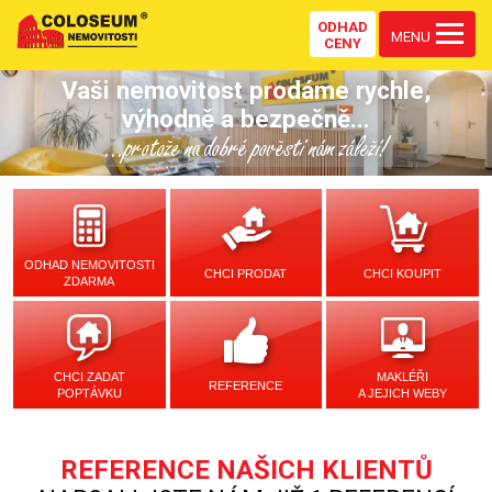
ODHAD
MENU
CENY
Vaši nemovitost prodáme rychle,
výhodně a bezpečně...
...protože na dobré pověsti nám záleží!
ODHAD NEMOVITOSTI
CHCI PRODAT
CHCI KOUPIT
ZDARMA
CHCI ZADAT
MAKLÉŘI
REFERENCE
POPTÁVKU
A JEJICH WEBY
REFERENCE NAŠICH KLIENTŮ