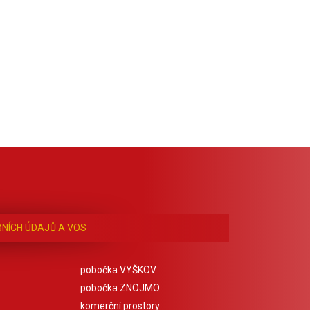
NÍCH ÚDAJŮ A VOS
pobočka VYŠKOV
pobočka ZNOJMO
komerční prostory