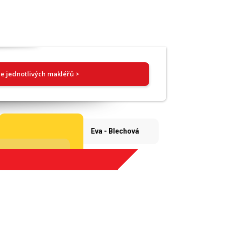
e jednotlivých makléřů >
Eva - Blechová