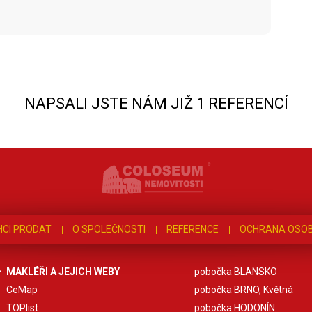
NAPSALI JSTE NÁM JIŽ 1 REFERENCÍ
HCI PRODAT
O SPOLEČNOSTI
REFERENCE
OCHRANA OSOB
MAKLÉŘI A JEJICH WEBY
pobočka BLANSKO
CeMap
pobočka BRNO, Květná
TOPlist
pobočka HODONÍN