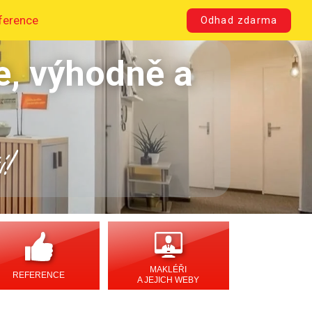
ference
Odhad zdarma
e, výhodně a
í!
MAKLÉŘI
REFERENCE
A JEJICH WEBY