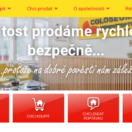
pit
Chci prodat
O společnosti
Re
tost prodáme rychl
bezpečně...
..protože na dobré pověsti nám zálež
CHCI ZADAT
CHCI KOUPIT
POPTÁVKU