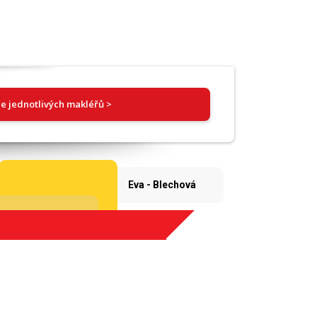
e jednotlivých makléřů >
Eva - Blechová