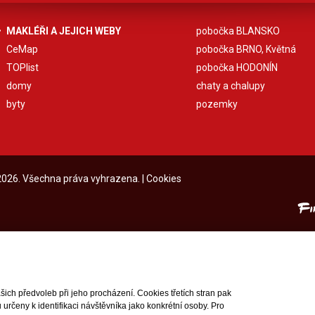
MAKLÉŘI A JEJICH WEBY
pobočka BLANSKO
CeMap
pobočka BRNO, Květná
TOPlist
pobočka HODONÍN
domy
chaty a chalupy
byty
pozemky
 2026. Všechna práva vyhrazena. |
Cookies
ch předvoleb při jeho procházení. Cookies třetích stran pak
rčeny k identifikaci návštěvníka jako konkrétní osoby. Pro