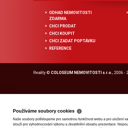
ODHAD NEMOVITOSTI
ZDARMA
CHCI PRODAT
CHCI KOUPIT
CHCI ZADAT POPTÁVKU
REFERENCE
Reality
©
COLOSEUM NEMOVITOSTI s.r.o.
, 2006 -
Používáme soubory cookies
ℹ
Naše soubory potřebujeme pro samotnou funkčnost webu a pro uložení vaši
slouží pro vyhodnocování výkonu a zkvalitnění obsahu prezentace. Nejsou u