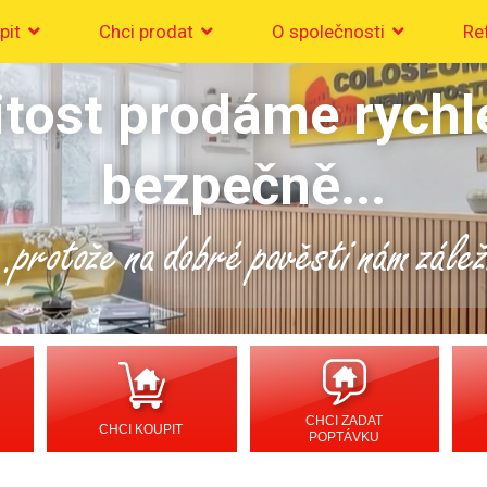
pit
Chci prodat
O společnosti
Re
tost prodáme rychl
bezpečně...
..protože na dobré pověsti nám zálež
CHCI ZADAT
CHCI KOUPIT
POPTÁVKU