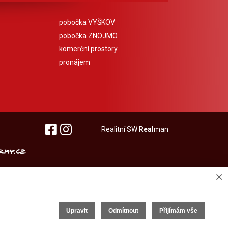
pobočka VYŠKOV
pobočka ZNOJMO
komerční prostory
pronájem
Realitní SW
Real
man
×
Upravit
Odmítnout
Přijímám vše