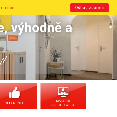
ference
Odhad zdarma
e, výhodně a
í!
MAKLÉŘI
REFERENCE
A JEJICH WEBY