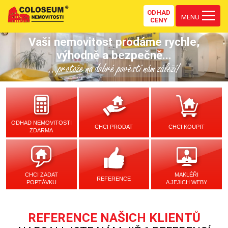
ODHAD
MENU
CENY
Vaši nemovitost prodáme rychle,
výhodně a bezpečně...
...protože na dobré pověsti nám záleží!
ODHAD NEMOVITOSTI
CHCI PRODAT
CHCI KOUPIT
ZDARMA
CHCI ZADAT
MAKLÉŘI
REFERENCE
POPTÁVKU
A JEJICH WEBY
REFERENCE NAŠICH KLIENTŮ