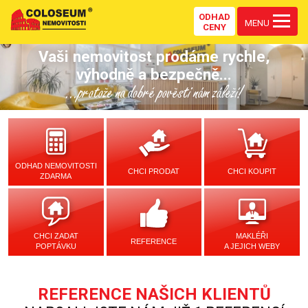
ODHAD
MENU
CENY
Vaši nemovitost prodáme rychle,
výhodně a bezpečně...
...protože na dobré pověsti nám záleží!
ODHAD NEMOVITOSTI
CHCI PRODAT
CHCI KOUPIT
ZDARMA
CHCI ZADAT
MAKLÉŘI
REFERENCE
POPTÁVKU
A JEJICH WEBY
REFERENCE NAŠICH KLIENTŮ