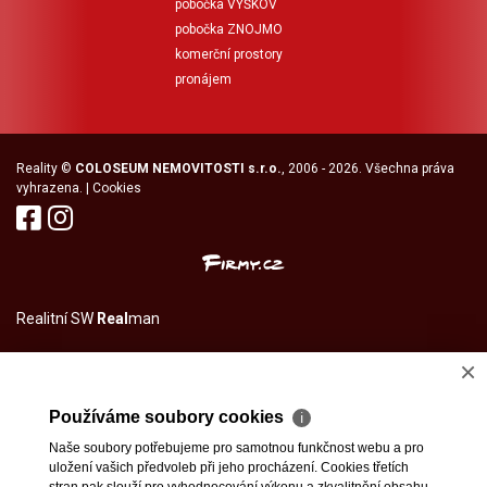
pobočka VYŠKOV
pobočka ZNOJMO
komerční prostory
pronájem
Reality
©
COLOSEUM NEMOVITOSTI s.r.o.
, 2006 - 2026. Všechna práva
vyhrazena. |
Cookies
Realitní SW
Real
man
×
Používáme soubory cookies
ℹ
Naše soubory potřebujeme pro samotnou funkčnost webu a pro
uložení vašich předvoleb při jeho procházení. Cookies třetích