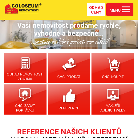
ODHAD
MENU
CENY
Vaši nemovitost prodáme rychle,
výhodně a bezpečně...
...protože na dobré pověsti nám záleží!
ODHAD NEMOVITOSTI
CHCI PRODAT
CHCI KOUPIT
ZDARMA
CHCI ZADAT
MAKLÉŘI
REFERENCE
POPTÁVKU
A JEJICH WEBY
REFERENCE NAŠICH KLIENTŮ