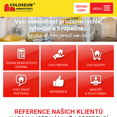
ODHAD
MENU
CENY
Vaši nemovitost prodáme rychle,
výhodně a bezpečně...
...protože na dobré pověsti nám záleží!
ODHAD NEMOVITOSTI
CHCI PRODAT
CHCI KOUPIT
ZDARMA
CHCI ZADAT
MAKLÉŘI
REFERENCE
POPTÁVKU
A JEJICH WEBY
REFERENCE NAŠICH KLIENTŮ