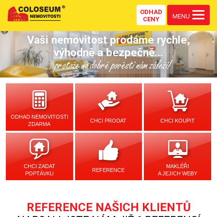
ODHAD
MENU
CENY
Vaši nemovitost prodáme rychle,
výhodně a bezpečně...
...protože na dobré pověsti nám záleží!
ODHAD NEMOVITOSTI
CHCI PRODAT
CHCI KOUPIT
ZDARMA
CHCI ZADAT
MAKLÉŘI
REFERENCE
POPTÁVKU
A JEJICH WEBY
REFERENCE NAŠICH KLIENTŮ