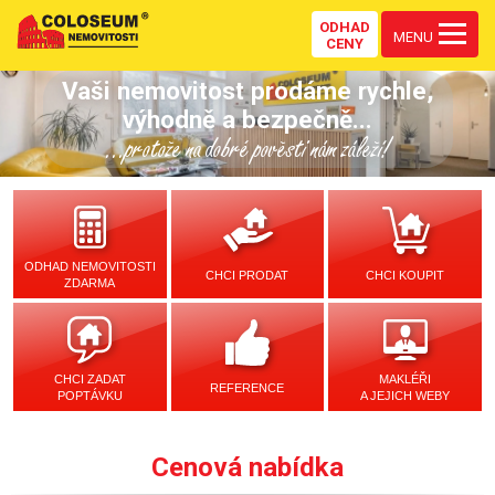
ODHAD
MENU
CENY
Vaši nemovitost prodáme rychle,
výhodně a bezpečně...
...protože na dobré pověsti nám záleží!
ODHAD NEMOVITOSTI
CHCI PRODAT
CHCI KOUPIT
ZDARMA
CHCI ZADAT
MAKLÉŘI
REFERENCE
POPTÁVKU
A JEJICH WEBY
Cenová nabídka