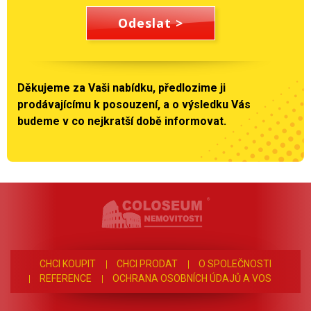
Odeslat
>
Děkujeme za Vaši nabídku, předlozime ji
prodávajícímu k posouzení, a o výsledku Vás
budeme v co nejkratší době informovat.
CHCI KOUPIT
CHCI PRODAT
O SPOLEČNOSTI
REFERENCE
OCHRANA OSOBNÍCH ÚDAJŮ A VOS