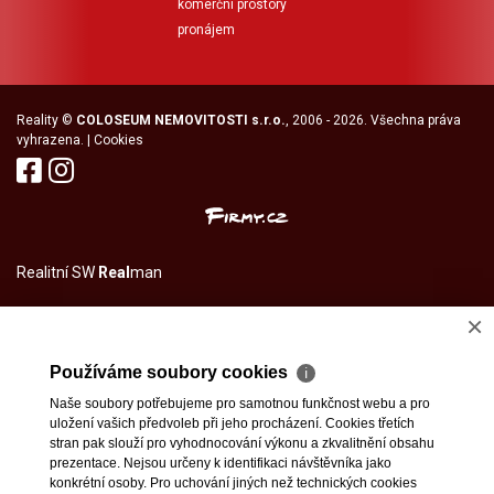
komerční prostory
pronájem
Reality
©
COLOSEUM NEMOVITOSTI s.r.o.
, 2006 - 2026. Všechna práva
vyhrazena. |
Cookies
Realitní SW
Real
man
×
Používáme soubory cookies
ℹ
Naše soubory potřebujeme pro samotnou funkčnost webu a pro
uložení vašich předvoleb při jeho procházení. Cookies třetích
stran pak slouží pro vyhodnocování výkonu a zkvalitnění obsahu
prezentace. Nejsou určeny k identifikaci návštěvníka jako
konkrétní osoby. Pro uchování jiných než technických cookies