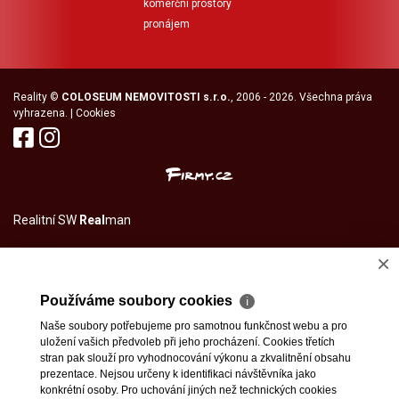
komerční prostory
pronájem
Reality
©
COLOSEUM NEMOVITOSTI s.r.o.
, 2006 - 2026. Všechna práva
vyhrazena. |
Cookies
Realitní SW
Real
man
×
Používáme soubory cookies
ℹ
Naše soubory potřebujeme pro samotnou funkčnost webu a pro
uložení vašich předvoleb při jeho procházení. Cookies třetích
stran pak slouží pro vyhodnocování výkonu a zkvalitnění obsahu
prezentace. Nejsou určeny k identifikaci návštěvníka jako
konkrétní osoby. Pro uchování jiných než technických cookies