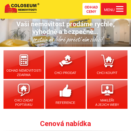
ODHAD
MENU
CENY
Vaši nemovitost prodáme rychle,
výhodně a bezpečně...
...protože na dobré pověsti nám záleží!
ODHAD NEMOVITOSTI
CHCI PRODAT
CHCI KOUPIT
ZDARMA
CHCI ZADAT
MAKLÉŘI
REFERENCE
POPTÁVKU
A JEJICH WEBY
Cenová nabídka