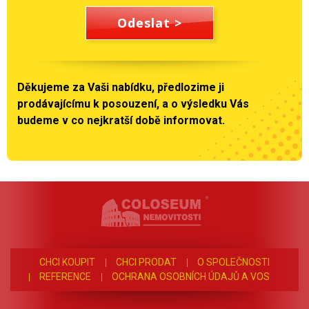
Odeslat
>
Děkujeme za Vaši nabídku, předlozime ji
prodávajícímu k posouzení, a o výsledku Vás
budeme v co nejkratší době informovat.
CHCI KOUPIT
CHCI PRODAT
O SPOLEČNOSTI
REFERENCE
OCHRANA OSOBNÍCH ÚDAJŮ A VOS