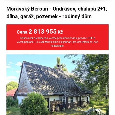
Moravský Beroun - Ondrášov, chalupa 2+1,
dílna, garáž, pozemek - rodinný dům
2 813 955
Cena
Kč
Celková cena je konečná, včetně právního servisu, provize, DPH a
všech poplatků. Je však také možné o ni jednat - pro více informací nás
kontaktujte.