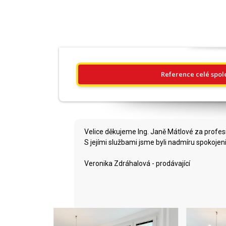
Reference celé spol
Velice děkujeme Ing. Janě Mátlové za profesio
S jejími službami jsme byli nadmíru spokojen
Veronika Zdráhalová - prodávající