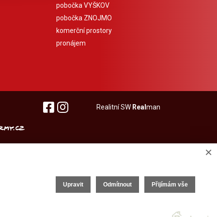
pobočka VYŠKOV
pobočka ZNOJMO
komerční prostory
pronájem
Realitní SW
Real
man
×
Upravit
Odmítnout
Přijímám vše