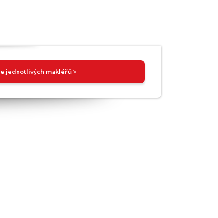
e jednotlivých makléřů >