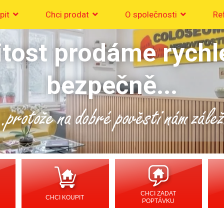
pit
Chci prodat
O společnosti
Re
tost prodáme rychl
bezpečně...
..protože na dobré pověsti nám zálež
CHCI ZADAT
CHCI KOUPIT
POPTÁVKU