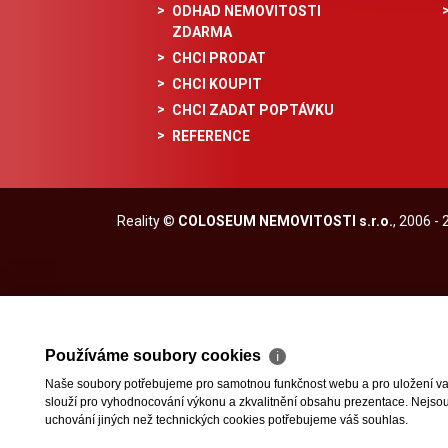
ODHAD NEMOVITOSTI
ZDARMA
CHCI PRODAT
CHCI KOUPIT
CHCI ZADAT POPTÁVKU
REFERENCE
Reality
©
COLOSEUM NEMOVITOSTI s.r.o.
, 2006 -
Používáme soubory cookies
ℹ
Naše soubory potřebujeme pro samotnou funkčnost webu a pro uložení vaši
slouží pro vyhodnocování výkonu a zkvalitnění obsahu prezentace. Nejsou u
uchování jiných než technických cookies potřebujeme váš souhlas.