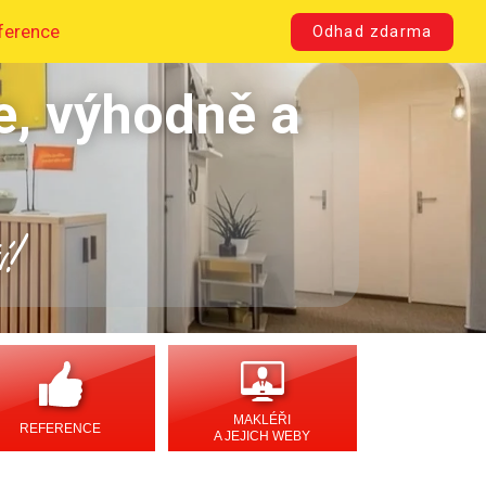
ference
Odhad zdarma
e, výhodně a
í!
MAKLÉŘI
REFERENCE
A JEJICH WEBY