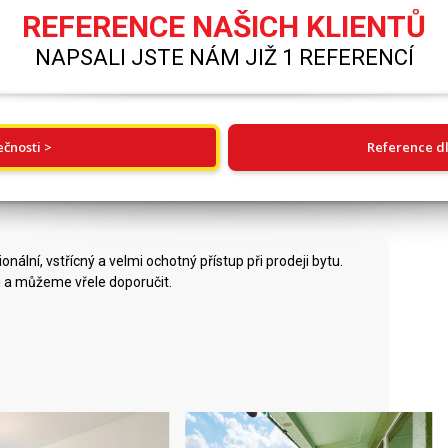
REFERENCE NAŠICH KLIENTŮ
NAPSALI JSTE NÁM JIŽ 1 REFERENCÍ
ečnosti >
Reference dl
nální, vstřícný a velmi ochotný přístup při prodeji bytu.
i a můžeme vřele doporučit.