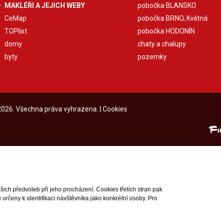
MAKLÉŘI A JEJICH WEBY
pobočka BLANSKO
CeMap
pobočka BRNO, Květná
TOPlist
pobočka HODONÍN
domy
chaty a chalupy
byty
pozemky
 2026. Všechna práva vyhrazena. |
Cookies
ch předvoleb při jeho procházení. Cookies třetích stran pak
rčeny k identifikaci návštěvníka jako konkrétní osoby. Pro