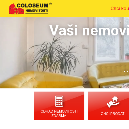
Chci kou
Vaši nemovi
.
ODHAD NEMOVITOSTI
CHCI PRODAT
ZDARMA