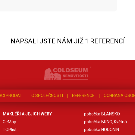
NAPSALI JSTE NÁM JIŽ 1 REFERENCÍ
HCI PRODAT
O SPOLEČNOSTI
REFERENCE
OCHRANA OSOB
MAKLÉŘI A JEJICH WEBY
pobočka BLANSKO
CeMap
pobočka BRNO, Květná
TOPlist
pobočka HODONÍN