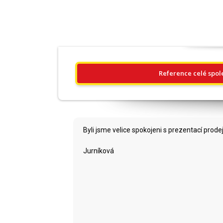
Reference celé spol
Byli jsme velice spokojeni s prezentací prod
Jurníková