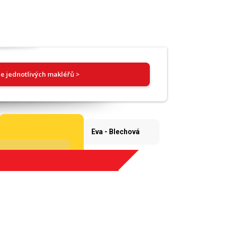
e jednotlivých makléřů >
Eva - Blechová