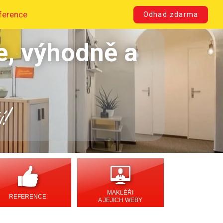
ference
Odhad zdarma
e, výhodně a
í!
MAKLÉŘI
REFERENCE
A JEJICH WEBY