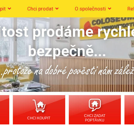
pit
Chci prodat
O společnosti
Re
tost prodáme rychl
bezpečně...
..protože na dobré pověsti nám zálež
CHCI ZADAT
CHCI KOUPIT
POPTÁVKU