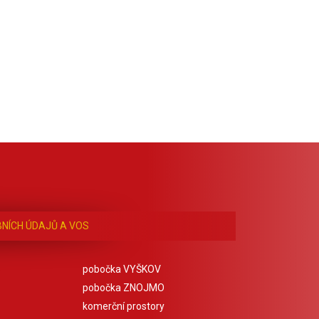
NÍCH ÚDAJŮ A VOS
pobočka VYŠKOV
pobočka ZNOJMO
komerční prostory