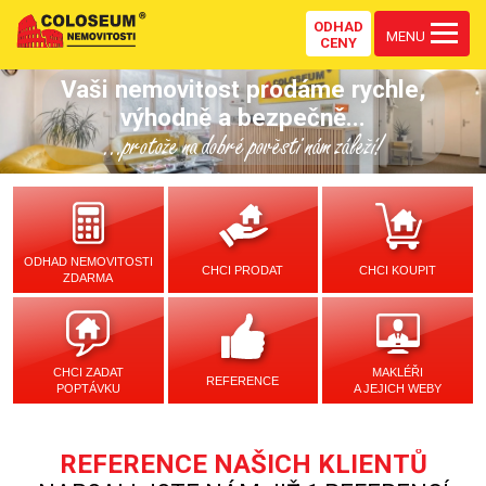
ODHAD
MENU
CENY
Vaši nemovitost prodáme rychle,
výhodně a bezpečně...
...protože na dobré pověsti nám záleží!
ODHAD NEMOVITOSTI
CHCI PRODAT
CHCI KOUPIT
ZDARMA
CHCI ZADAT
MAKLÉŘI
REFERENCE
POPTÁVKU
A JEJICH WEBY
REFERENCE NAŠICH KLIENTŮ