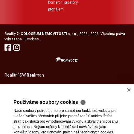
komerční prostory
pronájem
Reality
©
COLOSEUM NEMOVITOSTI s.r.o.
, 2006 - 2026. Všechna práva
vyhrazena. |
Cookies
Realitní SW
Real
man
×
Používáme soubory cookies
ℹ
Naše soubory potřebujeme pro samotnou funkčnost webu a pro
uložení vašich předvoleb při jeho procházení. Cookies třetích
stran pak slouží pro vyhodnocování výkonu a zkvalitnění obsahu
prezentace. Nejsou určeny k identifikaci návštěvníka jako
konkrétní osoby. Pro uchování jiných než technických cookies