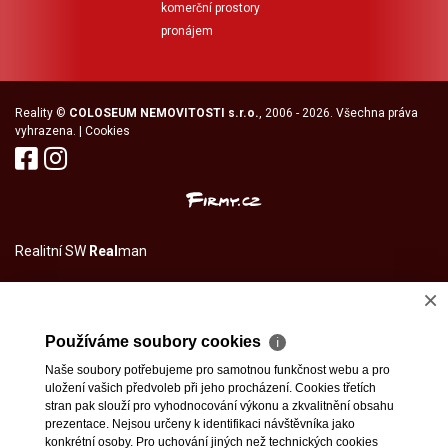
komerční prostory
pronájem
Reality
©
COLOSEUM NEMOVITOSTI s.r.o.
, 2006 - 2026. Všechna práva
vyhrazena. |
Cookies
Realitní SW
Real
man
×
Používáme soubory cookies
ℹ
Naše soubory potřebujeme pro samotnou funkčnost webu a pro
uložení vašich předvoleb při jeho procházení. Cookies třetích
stran pak slouží pro vyhodnocování výkonu a zkvalitnění obsahu
prezentace. Nejsou určeny k identifikaci návštěvníka jako
konkrétní osoby. Pro uchování jiných než technických cookies