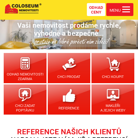
ODHAD
MENU
CENY
Vaši nemovitost prodáme rychle,
výhodně a bezpečně...
...protože na dobré pověsti nám záleží!
ODHAD NEMOVITOSTI
CHCI PRODAT
CHCI KOUPIT
ZDARMA
CHCI ZADAT
MAKLÉŘI
REFERENCE
POPTÁVKU
A JEJICH WEBY
REFERENCE NAŠICH KLIENTŮ