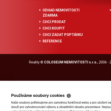
ODHAD NEMOVITOSTI
ZDARMA
CHCI PRODAT
CHCI KOUPIT
CHCI ZADAT POPTÁVKU
REFERENCE
Reality
©
COLOSEUM NEMOVITOSTI s.r.o.
, 2006 -
Používáme soubory cookies
ℹ
Naše soubory potřebujeme pro samotnou funkčnost webu a pro uložení vaši
slouží pro vyhodnocování výkonu a zkvalitnění obsahu prezentace. Nejsou u