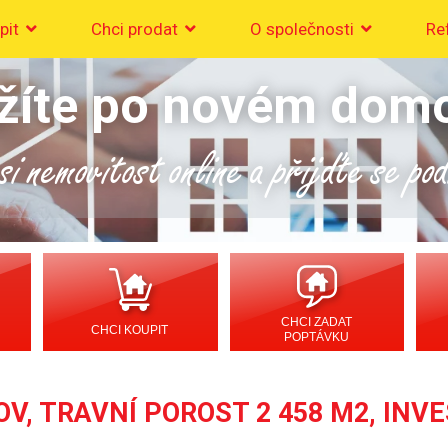
pit
Chci prodat
O společnosti
Re
žíte po novém dom
i nemovitost online a přijďte se po
CHCI ZADAT
CHCI KOUPIT
POPTÁVKU
V, TRAVNÍ POROST 2 458 M2, INV