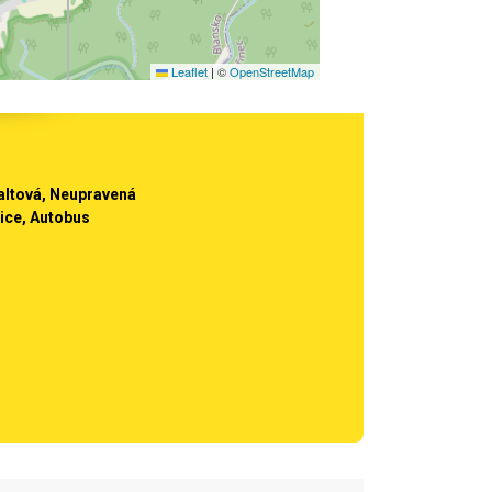
Leaflet
|
©
OpenStreetMap
altová, Neupravená
nice, Autobus