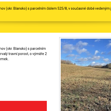
v (okr. Blansko) s parcelním číslem 525/8, v současné době vedeným ja
v (okr. Blansko) s parcelním
valý travní porost, o výměře 2
emek..