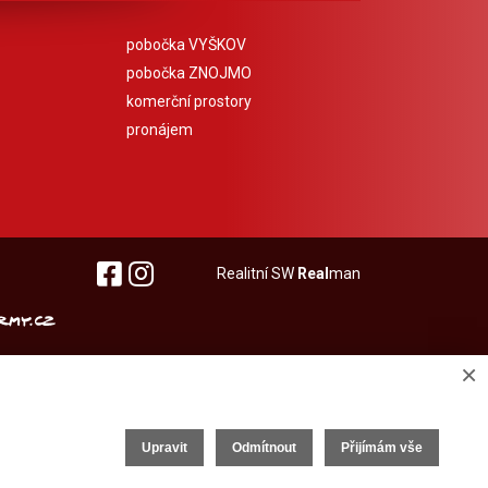
pobočka VYŠKOV
pobočka ZNOJMO
komerční prostory
pronájem
Realitní SW
Real
man
×
Upravit
Odmítnout
Přijímám vše