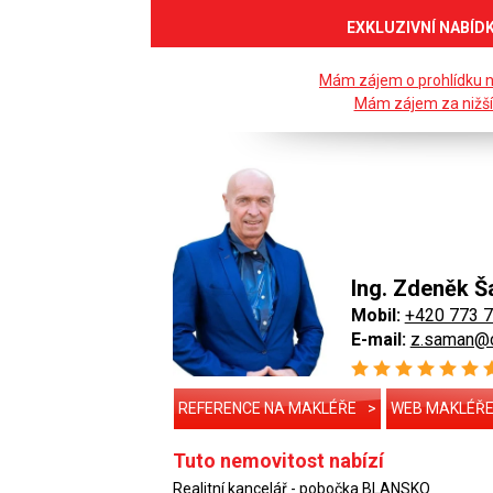
EXKLUZIVNÍ NABÍD
Mám zájem o prohlídku 
Mám zájem za nižší
Ing. Zdeněk 
Mobil:
+420 773 
E-mail:
z.saman@c
REFERENCE NA MAKLÉŘE
>
WEB MAKLÉŘ
Tuto nemovitost nabízí
Realitní kancelář - pobočka BLANSKO