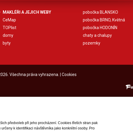
MAKLÉŘI A JEJICH WEBY
pobočka BLANSKO
CeMap
pobočka BRNO, Květná
TOPlist
pobočka HODONÍN
domy
chaty a chalupy
byty
pozemky
 2026. Všechna práva vyhrazena. |
Cookies
ch předvoleb při jeho procházení. Cookies třetích stran pak
rčeny k identifikaci návštěvníka jako konkrétní osoby. Pro