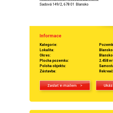
Sadová 149/2, 678 01 Blansko
Informace
Kategorie:
Pozemky
Lokalita:
Blansko
Okres:
Blansko
Plocha pozemku:
2.458 m
Poloha objektu:
Samost
Zástavba:
Rekreač
Zaslat e-mailem
>
Ukáz