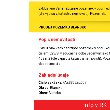
Exkluzivně Vám nabízíme pozemek v obci Těcho
(dle výpisu z katastru nemovistí). Pozemek..
PRODEJ POZEMKU BLANSKO
Popis nemovitosti
Exkluzivně Vám nabízíme pozemek v obci Těcho
číslem 525/8, v současné době vedeným jako tr
458 m2 (dle výpisu z katastru nemovistí). Poz
»
více informací
Základní údaje
Číslo zakázky:
FAE3352BL007
Okres:
Blansko
Obec:
Blansko
info v RK