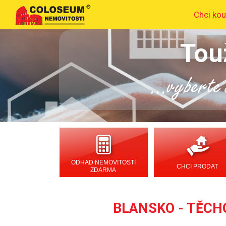
Chci kou
Tou
...vyberte s
ODHAD NEMOVITOSTI
CHCI PRODAT
ZDARMA
BLANSKO - TĚCHO