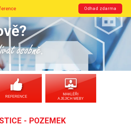
ference
Odhad zdarma
ově?
dívat osobně.
MAKLÉŘI
REFERENCE
A JEJICH WEBY
ESTICE - POZEMEK