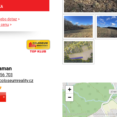
KA
nebo dotaz
>
 cenu
>
Šaman
756 703
oloseumreality.cz
+
−
E
>