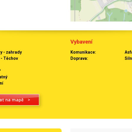
Vybavení
 - zahrady
Komunikace:
Asf
 - Těchov
Doprava:
Sil
²
atný
ní
at na mapě
>