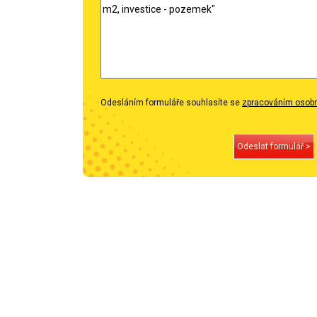
Odesláním formuláře souhlasíte se
zpracováním osobn
Odeslat formulář >